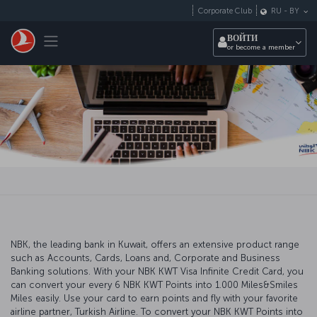
Перейти к основному контенту
Corporate Club
RU
-
BY
Toggle navigation
ВОЙТИ
or become a member
NBK, the leading bank in Kuwait, offers an extensive product range
such as Accounts, Cards, Loans and, Corporate and Business
Banking solutions. With your NBK KWT Visa Infinite Credit Card, you
can convert your every 6 NBK KWT Points into 1.000 Miles&Smiles
Miles easily. Use your card to earn points and fly with your favorite
airline partner, Turkish Airline. To convert your NBK KWT Points into