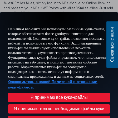
Miles&Smiles Miles, simply log in to NBK Mobile or Online Banking
and redeem your NBK KWT Points with Miles&Smiles Miles. Just add
your Miles&Smiles membership number and convert your points
instantly.
For detailed information about our cooperation, please visit
На нашем веб-сайте мы используем различные куки-файлы,
Связаться с нами
the
NBK
bank website.
которые обеспечивают более удобную навигацию для
пользователей. Сеансовые куки-файлы позволяют посещать
веб-сайт и использовать его функции. Эксплуатационные
куки-файлы анализируют использование веб-сайта
пользователями и улучшают его производительность.
Facebook
Twitter
Instagram
YouTube
LinkedIn
TikTok
Блог
Pinterest
What
Функциональные куки-файлы определяют, что пользователи
выбирают на веб-сайте, и помогают повысить удобство
работы. Маркетинговые куки-файлы сообщают о
БРОНИРУЙТЕ И
ПРЕДЛОЖЕНИЯ
подходящих кампаниях, используя информацию о
УПРАВЛЯЙТЕ
ВПЕЧАТЛЕНИЕ
И
ПОМОЩЬ
MILES
специальных предложениях и данные из социальных сетей.
БРОНИРОВАНИЕМ
НАПРАВЛЕНИЯ
Ознакомьтесь с нашей Политикой в отношении
куки-файлов.
Перейти
Политика конфиденциальности и куки-файлы
Правовое уведомление
Права пассажира
Я принимаю все куки-файлы
Изменить настройки куки-файлов
План обслуживания клиента Министерства транспорта США
Я принимаю только необходимые файлы куки
Права субъектов данных в ЕС