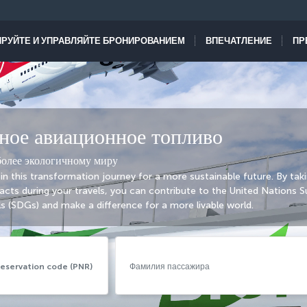
РУЙТЕ И УПРАВЛЯЙТЕ БРОНИРОВАНИЕМ
ВПЕЧАТЛЕНИЕ
ПР
ное авиационное топливо
более экологичному миру
oin this transformation journey for a more sustainable future. By tak
cts during your travels, you can contribute to the United Nations S
 (SDGs) and make a difference for a more livable world.