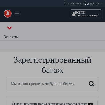
Перейти к основному контенту
Corporate Club
RU
-
EE
Toggle navigation
ВОЙТИ
or become a member
Все темы
Зарегистрированный
багаж
Search
Была ли изменена норма бесплатного провоза багажа