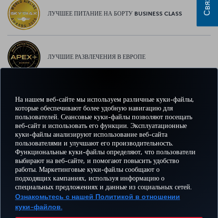
ЛУЧШЕЕ ПИТАНИЕ НА БОРТУ BUSINESS CLASS
ЛУЧШИЕ РАЗВЛЕЧЕНИЯ В ЕВРОПЕ
На нашем веб-сайте мы используем различные куки-файлы,
ЛУЧШИЙ WI-FI В ЕВРОПЕ
которые обеспечивают более удобную навигацию для
пользователей. Сеансовые куки-файлы позволяют посещать
веб-сайт и использовать его функции. Эксплуатационные
куки-файлы анализируют использование веб-сайта
пользователями и улучшают его производительность.
Facebook
Twitter
Instagram
YouTube
LinkedIn
TikTok
Блог
Pinterest
What
Функциональные куки-файлы определяют, что пользователи
выбирают на веб-сайте, и помогают повысить удобство
работы. Маркетинговые куки-файлы сообщают о
БРОНИРУЙТЕ И
ПРЕДЛОЖЕНИЯ
подходящих кампаниях, используя информацию о
УПРАВЛЯЙТЕ
ВПЕЧАТЛЕНИЕ
И
ПОМОЩЬ
MILES
специальных предложениях и данные из социальных сетей.
БРОНИРОВАНИЕМ
НАПРАВЛЕНИЯ
Ознакомьтесь с нашей Политикой в отношении
куки-файлов.