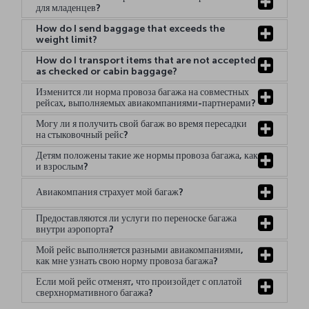
для младенцев?
How do I send baggage that exceeds the
weight limit?
How do I transport items that are not accepted
as checked or cabin baggage?
Изменится ли норма провоза багажа на совместных
рейсах, выполняемых авиакомпаниями-партнерами?
Могу ли я получить свой багаж во время пересадки
на стыковочный рейс?
Детям положены такие же нормы провоза багажа, как
и взрослым?
Авиакомпания страхует мой багаж?
Предоставляются ли услуги по переноске багажа
внутри аэропорта?
Мой рейс выполняется разными авиакомпаниями,
как мне узнать свою норму провоза багажа?
Если мой рейс отменят, что произойдет с оплатой
сверхнормативного багажа?