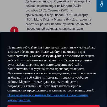
Действительно до 31 декабря 2026 года: На
рейсах, вылетающих из Малаги (AGP),
Бильбао (BIO), Севильи (SVQ) и
прибывающих в Денпасар (DPS), Джакарту
(JKT), Мале (MLE) и Манилу (MNL), а также на
обратных рейсах из этих пунктов назначения
провоз одной единицы снаряжения для
кайтсерфинга осуществляется в пределах
нормы провоза зарегистрированного багажа,
применимой к вашему билету. При провозе
нескольких единиц снаряжения для
На нашем веб-сайте мы используем различные куки-файлы,
кайтсерфинга или в случае остановки в
которые обеспечивают более удобную навигацию для
пользователей. Сеансовые куки-файлы позволяют посещать
Турции на более чем 24 часа взимаются
веб-сайт и использовать его функции. Эксплуатационные
сборы за провоз спортивного снаряжения
.
куки-файлы анализируют использование веб-сайта
пользователями и улучшают его производительность.
Facebook
Twitter
Instagram
YouTube
LinkedIn
TikTok
Блог
Pinterest
What
Функциональные куки-файлы определяют, что пользователи
выбирают на веб-сайте, и помогают повысить удобство
работы. Маркетинговые куки-файлы сообщают о
БРОНИРУЙТЕ И
ПРЕДЛОЖЕНИЯ
подходящих кампаниях, используя информацию о
УПРАВЛЯЙТЕ
ВПЕЧАТЛЕНИЕ
И
ПОМОЩЬ
MILES
специальных предложениях и данные из социальных сетей.
БРОНИРОВАНИЕМ
НАПРАВЛЕНИЯ
Ознакомьтесь с нашей Политикой в отношении
куки-файлов.