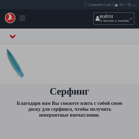
Перейти к основному контенту
Corporate Club
RU
-
EE
Toggle navigation
ВОЙТИ
or become a member
Серфинг
Благодаря нам Вы сможете взять с собой свою
доску для серфинга, чтобы получить
невероятные впечатления.