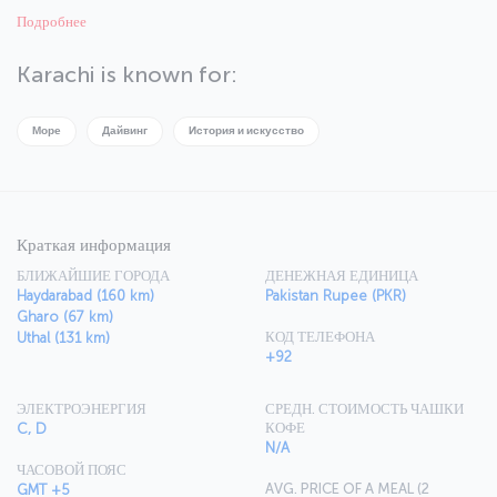
port of the British Empire. An airport was built in 1924 which turned
Подробнее
the city into an important trade center. When Karachi gained
independence in 1947, it was already an important city in Pakistan.
Today, Karachi is a major tourist destination and this mystical city is
Karachi is known for:
an exclusive vacation destination with its modern streets and
charming architecture.
Море
Дайвинг
История и искусство
Краткая информация
БЛИЖАЙШИЕ ГОРОДА
ДЕНЕЖНАЯ ЕДИНИЦА
Haydarabad (160 km)
Pakistan Rupee (PKR)
Gharo (67 km)
КОД ТЕЛЕФОНА
Uthal (131 km)
+92
ЭЛЕКТРОЭНЕРГИЯ
СРЕДН. СТОИМОСТЬ ЧАШКИ
КОФЕ
C, D
N/A
ЧАСОВОЙ ПОЯС
AVG. PRICE OF A MEAL (2
GMT +5