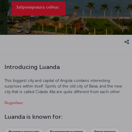
Забронировать сейчас
Introducing Luanda
This biggest city and capital of Angola contains interesting
surprises within itself. Spirits of the old city of Baixa, and the new
city that is called Cidade Alta are quite different from each other.
Local languages frequently heard in the narrow streets of the old
Подробнее
city replaces with the melodic tune of Portuguese in the city
centre.
Luanda is known for:
История и искусство
Развлечения и шопинг
Дикая природа