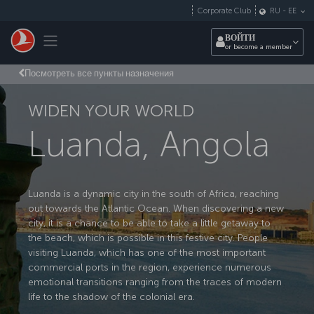
Перейти к основному контенту
Corporate Club
RU
-
EE
Toggle navigation
ВОЙТИ
or become a member
Посмотреть все пункты назначения
WIDEN YOUR WORLD
Luanda, Angola
Luanda is a dynamic city in the south of Africa, reaching
out towards the Atlantic Ocean. When discovering a new
city, it is a chance to be able to take a little getaway to
the beach, which is possible in this festive city. People
visiting Luanda, which has one of the most important
commercial ports in the region, experience numerous
emotional transitions ranging from the traces of modern
life to the shadow of the colonial era.