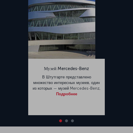
Музей Mercedes-Benz
В Штутгарте представлено
множество интересных музеев, один
из которых — музей Mercedes-Benz,
Подробнее