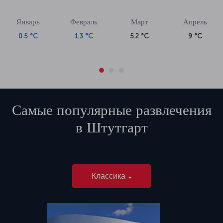
Январь
Февраль
Март
Апрель
0.5 °C
1.3 °C
5.2 °C
9 °C
Самые популярные развлечения
в
Штутгарт
Классика