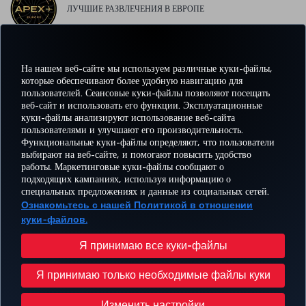
ЛУЧШИЕ РАЗВЛЕЧЕНИЯ В ЕВРОПЕ
На нашем веб-сайте мы используем различные куки-файлы,
ЛУЧШИЙ WI-FI В ЕВРОПЕ
которые обеспечивают более удобную навигацию для
пользователей. Сеансовые куки-файлы позволяют посещать
веб-сайт и использовать его функции. Эксплуатационные
куки-файлы анализируют использование веб-сайта
пользователями и улучшают его производительность.
Facebook
Twitter
Instagram
YouTube
LinkedIn
TikTok
Блог
Pinterest
What
Функциональные куки-файлы определяют, что пользователи
выбирают на веб-сайте, и помогают повысить удобство
работы. Маркетинговые куки-файлы сообщают о
БРОНИРУЙТЕ И
ПРЕДЛОЖЕНИЯ
подходящих кампаниях, используя информацию о
УПРАВЛЯЙТЕ
ВПЕЧАТЛЕНИЕ
И
ПОМОЩЬ
MILES
специальных предложениях и данные из социальных сетей.
БРОНИРОВАНИЕМ
НАПРАВЛЕНИЯ
Ознакомьтесь с нашей Политикой в отношении
куки-файлов.
Перейти
Политика конфиденциальности и куки-файлы
Правовое уведомление
Права пассажира
Я принимаю все куки-файлы
Изменить настройки куки-файлов
План обслуживания клиента Министерства транспорта США
Я принимаю только необходимые файлы куки
Права субъектов данных в ЕС
© Turkish Airlines, 1996 – 2026 гг.
Изменить настройки