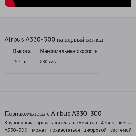
Airbus A330-300 на первый взгляд
на
Высота
Максимальная скорость
 м
16,79 м
880 км/ч
Познакомьтесь с Airbus A330-300
Крупнейший представитель семейства Airbus, Airbus
A330-300, может похвастаться цифровой системой