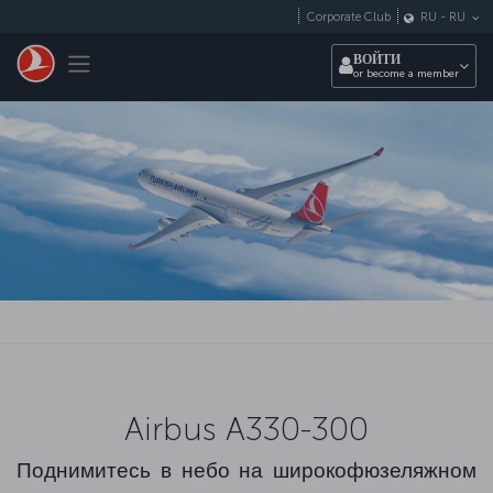
Перейти к основному контенту
Corporate Club
RU
-
RU
Toggle navigation
ВОЙТИ
or become a member
Airbus A330-300
Поднимитесь в небо на широкофюзеляжном