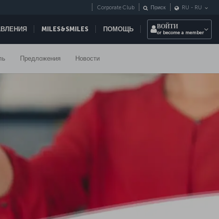
Corporate Club
Поиск
RU
-
RU
ВОЙТИ
АВЛЕНИЯ
MILES&SMILES
ПОМОЩЬ
or become a member
ль
Предложения
Новости