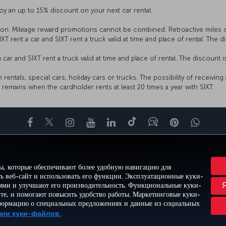
oy an up to 15% discount on your next car rental.
ion. Mileage reward promotions cannot be combined. Retroactive miles co
XT rent a car and SIXT rent a truck valid at time and place of rental. The di
a car and SIXT rent a truck valid at time and place of rental. The discount i
erm rentals, special cars, holiday cars or trucks. The possibility of receivi
 remains when the cardholder rents at least 20 times a year with SIXT.
Facebook
Twitter
Instagram
YouTube
LinkedIn
TikTok
Блог
Pinterest
What
ВПЕЧАТЛЕНИЕ
ПРЕДЛОЖЕНИЯ И НАПРАВЛЕНИЯ
ПОМОЩЬ
MILES&S
ы, которые обеспечивают более удобную навигацию для
ь веб-сайт и использовать его функции. Эксплуатационные куки-
лями и улучшают его производительность. Функциональные куки-
йте, и помогают повысить удобство работы. Маркетинговые куки-
ти и куки-файлы
Правовое уведомление
Права пассажира
формацию о специальных предложениях и данные из социальных
а Министерства транспорта США
Пр
нии куки-файлов.
© Turkish Airlines, 1996 – 2026 гг.