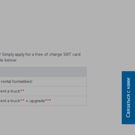
 Simply apply for a free of charge SIXT card
le below:
Связаться с нами
rental formalities!
rent a truck
**
rent a truck
**
+ upgrade
***