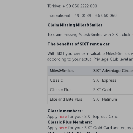
Türkiye: + 90 850 2222 000
International: +49 (0) 89 - 66 060 060
Claim Missing Miles&Smiles
To claim missing Miles&Smiles with SIXT, click
The benefits of SIXT rent a car
With SIXT you can earn valuable Miles&Smiles w
according to your actual Privilege Club level
Miles&Smiles
SIXT Advantage Circl
Classic
SIXT Express
Classic Plus
SIXT Gold
Elite and Elite Plus
SIXT Platinum
Classic members:
Apply
here
for your SIXT Express Card.
Classic Plus Members:
Apply
here
for your SIXT Gold Card and enjoy a