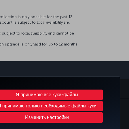
llection is only possible for the past 12
scount is subject to local availability and
s subject to local availability and cannot be
ng an upgrade is only valid for up to 12 months
sApp
MILES
CORPORATE CLUB
TURKISH AIRLINES
Я принимаю все куки-файлы
Я принимаю только необходимые файлы куки
Изменить настройки куки-файлов
ава субъектов данных в ЕС
Изменить настройки