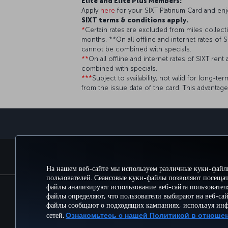
Elite and Elite Plus Members:
Apply
here
for your SIXT Platinum Card and enj
SIXT terms & conditions apply.
*
Certain rates are excluded from miles collect
months. **On all offline and internet rates of SI
cannot be combined with specials.
**
On all offline and internet rates of SIXT rent 
combined with specials.
***
Subject to availability, not valid for long-t
from the issue date of the card. This advantage
БРОНИРУЙТЕ И УПРАВЛЯЙТЕ БРОНИРОВАНИЕМ
На нашем веб-сайте мы используем различные куки-файл
пользователей. Сеансовые куки-файлы позволяют посещат
файлы анализируют использование веб-сайта пользовате
файлы определяют, что пользователи выбирают на веб-са
Перейти
Политика конфиденциальнос
файлы сообщают о подходящих кампаниях, используя ин
План обслуживания клиент
сетей.
Ознакомьтесь с нашей Политикой в отноше