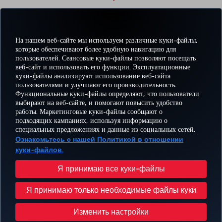
На нашем веб-сайте мы используем различные куки-файлы,
которые обеспечивают более удобную навигацию для
пользователей. Сеансовые куки-файлы позволяют посещать
веб-сайт и использовать его функции. Эксплуатационные
куки-файлы анализируют использование веб-сайта
пользователями и улучшают его производительность.
Facebook
Twitter
Instagram
YouTube
LinkedIn
TikTok
Блог
Pinterest
What
Функциональные куки-файлы определяют, что пользователи
выбирают на веб-сайте, и помогают повысить удобство
работы. Маркетинговые куки-файлы сообщают о
БРОНИРУЙТЕ И
ПРЕДЛОЖЕНИЯ
подходящих кампаниях, используя информацию о
УПРАВЛЯЙТЕ
ВПЕЧАТЛЕНИЕ
И
ПОМОЩЬ
MILES
специальных предложениях и данные из социальных сетей.
БРОНИРОВАНИЕМ
НАПРАВЛЕНИЯ
Ознакомьтесь с нашей Политикой в отношении
куки-файлов.
Перейти
Политика конфиденциальности и куки-файлы
Правовое уведомление
Права пассажира
Я принимаю все куки-файлы
Изменить настройки куки-файлов
План обслуживания клиента Министерства транспорта США
Я принимаю только необходимые файлы куки
Права субъектов данных в ЕС
© Turkish Airlines, 1996 – 2026 гг.
Изменить настройки