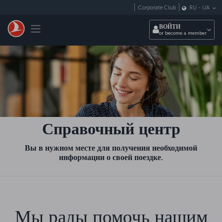
Перейти к основному контенту
Corporate Club
RU
-
UA
Toggle navigation
ВОЙТИ
or become a member
Справочный центр
Вы в нужном месте для получения необходимой
информации о своей поездке.
Мы рады помочь нашим