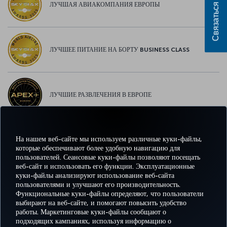
Связаться с нами
ЛУЧШАЯ АВИАКОМПАНИЯ ЕВРОПЫ
ЛУЧШЕЕ ПИТАНИЕ НА БОРТУ BUSINESS CLASS
ЛУЧШИЕ РАЗВЛЕЧЕНИЯ В ЕВРОПЕ
На нашем веб-сайте мы используем различные куки-файлы,
ЛУЧШИЙ WI-FI В ЕВРОПЕ
которые обеспечивают более удобную навигацию для
пользователей. Сеансовые куки-файлы позволяют посещать
веб-сайт и использовать его функции. Эксплуатационные
куки-файлы анализируют использование веб-сайта
пользователями и улучшают его производительность.
Facebook
Twitter
Instagram
YouTube
LinkedIn
TikTok
Блог
Pinterest
What
Функциональные куки-файлы определяют, что пользователи
выбирают на веб-сайте, и помогают повысить удобство
работы. Маркетинговые куки-файлы сообщают о
БРОНИРУЙТЕ И
ПРЕДЛОЖЕНИЯ
подходящих кампаниях, используя информацию о
УПРАВЛЯЙТЕ
ВПЕЧАТЛЕНИЕ
И
ПОМОЩЬ
MILES