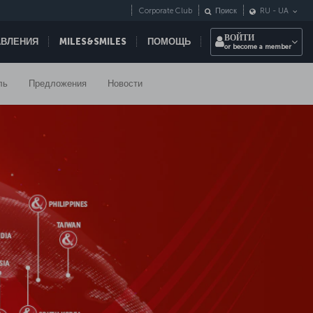
Corporate Club
Поиск
RU
-
UA
ВОЙТИ
АВЛЕНИЯ
MILES&SMILES
ПОМОЩЬ
or become a member
ль
Предложения
Новости