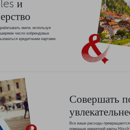
les и
нерство
арабатывать мили, используя
сширяем число кобрендовых
льзоваться кредитными картами
Совершать п
увлекательне
Все ваши расходы превращаются 
помощью кредитной карты Miles&S