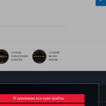
ЛУЧШИЕ
ЛУЧШИЙ
РАЗВЛЕЧЕНИЯ
WI-FI В
В ЕВРОПЕ
ЕВРОПЕ
sApp
MILES
CORPORATE CLUB
TURKISH AIRLINES
Я принимаю все куки-файлы