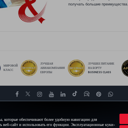
получать большие преимущества.
ЛУЧШАЯ
ЛУЧШЕЕ ПИТАНИЕ
МИРОВОЙ
АВИАКОМПАНИЯ
НА БОРТУ
КЛАСС
ЕВРОПЫ
BUSINESS CLASS
Facebook
Twitter
Instagram
YouTube
LinkedIn
TikTok
Блог
Pinterest
What
ВПЕЧАТЛЕНИЕ
ПРЕДЛОЖЕНИЯ И НАПРАВЛЕНИЯ
ПОМОЩЬ
MILES&S
ы, которые обеспечивают более удобную навигацию для
ь веб-сайт и использовать его функции. Эксплуатационные куки-