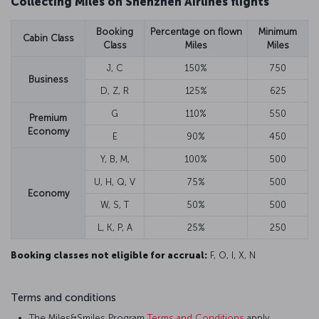
Collecting Miles on Shenzhen Airlines flights
Booking
Percentage on flown
Minimum
Cabin Class
Class
Miles
Miles
J, C
150%
750
Business
D, Z, R
125%
625
G
110%
550
Premium
Economy
E
90%
450
Y, B, M,
100%
500
U, H, Q, V
75%
500
Economy
W, S, T
50%
500
L, K, P, A
25%
250
Booking classes not eligible for accrual:
F, O, I, X, N
Terms and conditions
The Miles&Smiles Program
Terms and Conditions
apply.