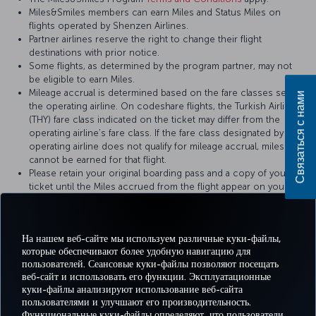
Miles&Smiles members can earn Miles and Status Miles on
flights operated by Shenzen Airlines.
Partner airlines reserve the right to change their flight
destinations with prior notice.
Some flights, as determined by the program partner, may not
be eligible to earn Miles.
Mileage accrual is determined based on the fare classes set by
Связаться с нами
the operating airline. On codeshare flights, the Turkish Airlines
(THY) fare class indicated on the ticket may differ from the
operating airline’s fare class. If the fare class designated by the
operating airline does not qualify for mileage accrual, miles
cannot be earned for that flight.
Please retain your original boarding pass and a copy of your
ticket until the Miles accrued from the flight appear on your
Miles&Smiles account statement.
На нашем веб-сайте мы используем различные куки-файлы,
For more details, please visit
Shenzen Airlines
’ official website.
которые обеспечивают более удобную навигацию для
пользователей. Сеансовые куки-файлы позволяют посещать
веб-сайт и использовать его функции. Эксплуатационные
куки-файлы анализируют использование веб-сайта
пользователями и улучшают его производительность.
Facebook
Twitter
Instagram
YouTube
LinkedIn
TikTok
Блог
Pinterest
What
Функциональные куки-файлы определяют, что пользователи