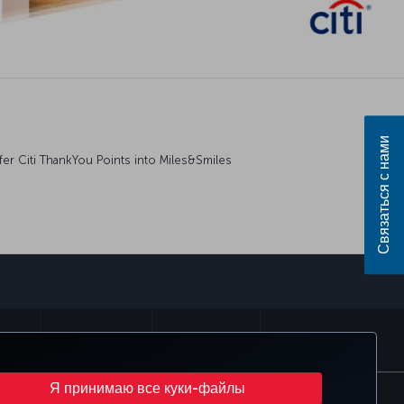
Связаться с нами
fer Citi ThankYou Points into Miles&Smiles
sApp
MILES
CORPORATE CLUB
TURKISH AIRLINES
Я принимаю все куки-файлы