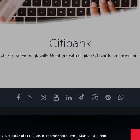
Citibank
ucts and services globally. Members with eligible Citi cards can now trans
Facebook
Twitter
Instagram
YouTube
LinkedIn
TikTok
Блог
Pinterest
What
ВПЕЧАТЛЕНИЕ
ПРЕДЛОЖЕНИЯ И НАПРАВЛЕНИЯ
ПОМОЩЬ
MILES&S
ы, которые обеспечивают более удобную навигацию для