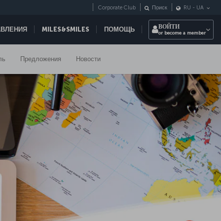
Corporate Club
Поиск
RU
-
UA
ВОЙТИ
АВЛЕНИЯ
MILES&SMILES
ПОМОЩЬ
or become a member
ль
Предложения
Новости