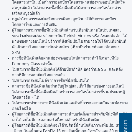
โดยสารเท่านั้น เมื่่อทำการออกบัตรโดยสารผ่านช่องทางออนไลน์เสร็จ
สมบูรณ์แล้ว ไม่สามารถซื้อที่นั่งเพิ่มเติมได้หากการออกบัตรโดยสาร
เสร็จสมบูรณ์แล้ว
กฎค่าโดยสารของบัตรโดยสารเดิมจะถูกนำมาใช้กับการออกบัตร
โดยสารใหม่และการคืนเงิน
ผู้โดยสารสามารถซื้อที่นั่งเพิ่มเติมสำหรับเที่ยวบินภายในประเทศและ
ระหว่างประเทศของสายการบิน Turkish Airlines หรือ Anadolu Jet ได้
ผ่านช่องทางออนไลน์ บริการที่นั่งเพิ่มเติมไม่สามารถใช้ได้กับเที่ยวบินที่
ดำเนินการโดยสายการบินพันธมิตร (เที่ยวบินร่วมรหัสและข้อตกลง
SPA)
การซื้อที่นั่งเพิ่มเติมผ่านช่องทางออนไลน์สามารถทำได้เฉพาะที่นั่ง
Economy Class เท่านั้น
ไม่สามารถซื้อที่นั่งเพิ่มเติมได้ด้วยบัตรกำนัล บัตรกำนัล Star และหลัง
จากที่มีการออกบัตรโดยสารแล้ว
ไม่สามารถสะสมไมล์จากการซื้อที่นั่งเพิ่มเติมได้
สามารถซื้อที่นั่งเพิ่มเติมสำหรับผู้ใหญ่และเด็กได้ผ่านช่องทางออนไลน์
ไม่สามารถซื้อที่นั่งเพิ่มเติมสำหรับการออกบัตรโดยสารที่รวมประเภทผู้
โดยสารอื่น ๆ ได้
ไม่สามารถทำการขายที่นั่งเพิ่มเติมและสิทธิ์การจองร่วมกันผ่านช่องทาง
ออนไลน์ได้
ผู้โดยสารที่ซื้อที่นั่งเพิ่มเติมสามารถนำบอร์ดดิ้งพาสสำหรับที่นั่งที่เลือกไว้
มาได้ จะไม่มีการออกบอร์ดดิ้งพาสสำหรับที่นั่งเพิ่มเติม
ติดต่อเรา
ผู้โดยสารที่ซื้อที่นั่งเพิ่มเติมจะได้รับสิทธิ์น้ำหนักสัมภาระเพิ่มเติม (เพิ่ม
10 กก. ในแพ็กเกจ EcoFly, 15 กก. ในแพ็กเกจ ExtraFly และ 20 กก. ใน