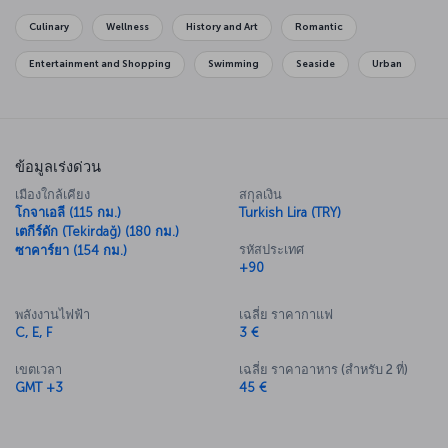
คุณสามารถค้นพบสถานที่ท่องเที่ยวและกิจกรรมที่น่าสนใจในเมืองที่สวยงาม
แห่งนี้ได้ในหน้า “
คู่มือท่องเที่ยวอิสตันบูล
” ก่อนซื้อตั๋วเครื่องบินอิสตันบูลเพื่อ
Culinary
Wellness
History and Art
Romantic
สัมผัสประสบการณ์ใหม่
Entertainment and Shopping
Swimming
Seaside
Urban
สำรวจอิสตันบูลไปกับเรา
อิสตันบูลเป็นเมืองที่ให้คุณได้พบกับความงดงามมากมายเกินกว่าจะหาคำมา
บรรยายเมืองนี้ได้เพียงพอ: ถนนอิสติคลัล พระราชวังทอปกาปิ ช่องแคบบอสฟ
อรัส สวนกุลฮาเน่ ป่าเอเมียจัน ป้อมปราการรูเมลิ และอีกมากมาย ไปเยือน
สถานที่เหล่านี้เพื่อทำความรู้จักจิตวิญญาณที่แท้จริงของอิสตันบูลด้วยกัน
ข้อมูลเร่งด่วน
ไหม
เมืองใกล้เคียง
สกุลเงิน
สำหรับประสบการณ์ใหม่เอี่ยม: ซื้อตั๋วเครื่องบิน
โกจาเอลี (115 กม.)
Turkish Lira (TRY)
เตกีร์ดัก (Tekirdağ) (180 กม.)
อิสตันบูลตอนนี้
รหัสประเทศ
ซาคาร์ยา (154 กม.)
+90
คุณสามารถเดินทางไปยังอิสตันบูล เมืองศูนย์กลางของ Turkish Airlines ได้
ด้วยเที่ยวบินตรงจากหลายแห่งในตุรกีและทั่วโลก คุณสามารถค้นหาข้อมูล
เกี่ยวกับราคาตั๋วเครื่องบินอิสตันบูลและรายละเอียดทั้งหมดที่คุณต้องการ
พลังงานไฟฟ้า
เฉลี่ย ราคากาแฟ
สำหรับเที่ยวบินอิสตันบูลได้ในหน้านี้หรือในส่วน “
การจองตั๋วเครื่องบิน
”
C, E, F
3 €
เขตเวลา
เฉลี่ย ราคาอาหาร (สำหรับ 2 ที่)
GMT +3
45 €