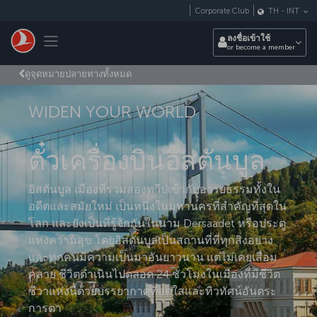
ข้ามไปยังเนื้อหาหลัก
Corporate Club
TH
-
INT
Toggle navigation
ลงชื่อเข้าใช้
or become a member
ดูจุดหมายปลายทางทั้งหมด
WIDEN YOUR WORLD
ตั๋วเครื่องบินอิสตันบูล
อิสตันบูล เมืองที่รวมสองทวีปเข้ากับอารยธรรมทั้งใน
อดีตและสมัยใหม่ เป็นหนึ่งในมหานครที่สำคัญที่สุดใน
โลก และยังเป็นที่รู้จักกันในนาม Dersaadet หรือประตู
แห่งความสุข โดยอิสตันบูลเป็นสถานที่ที่ทุกสิ่งอย่าง
และทุกคนมีความเป็นมาอันยาวนาน แต่ไม่เคยเสื่อม
คลาย ชีวิตดำเนินไปตลอด 24 ชั่วโมงในเมืองที่มีชีวิต
ชีวาแห่งนี้ด้วยบรรยากาศที่สดใสและทิวทัศน์อันตระ
การตา