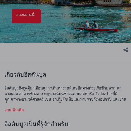
จองตอนนี้
เกี่ยวกับอิสตันบูล
อิสตันบูลดึงดูดผู้มาเยือนสู่การเดินทางสุดพิเศษอีกครั้งด้วยเรือข้ามฟาก นก
นางนวล อาหารข้างทาง คฤหาสน์บนช่องแคบบอสฟอรัส สิ่งก่อสร้างที่มี
คุณค่าทางประวัติศาสตร์ เช่น ฮาเกียโซเฟียและพระราชวังทอปกาปิ และย่าน
ที่มีสีสัน ยังไม่รวมถึงองค์ประกอบทั้งหมดที่ผสมผสานชีวิตสมัยใหม่เข้ากับ
อ่านเพิ่มเติม
ประวัติศาสตร์ และร่องรอยอารยธรรมต่าง ๆ อิสตันบูลมีความคึกคักและมี
เอกลักษณ์เฉพาะตัวอย่างไม่น่าเชื่อ โดยเฉพาะอย่างยิ่งเมื่อพูดถึงเมืองคารา
คอย ทักซิม และคาดิคอย ที่แสดงให้เห็นถึงลักษณะเฉพาะแบบดั้งเดิมและมี
อิสตันบูลเป็นที่รู้จักสำหรับ:
ชีวิตชีวา ทุกคนสามารถค้นพบสถานที่ที่จะเพลิดเพลินไปกับเวลาของตนได้!