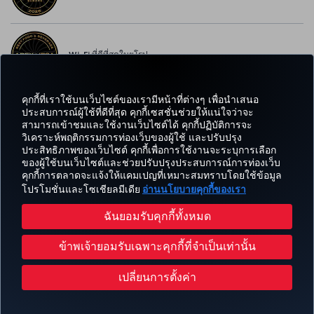
Wi-Fi ที่ดีที่สุดในยุโรป
คุกกี้ที่เราใช้บนเว็บไซต์ของเรามีหน้าที่ต่างๆ เพื่อนำเสนอ
ประสบการณ์ผู้ใช้ที่ดีที่สุด คุกกี้เซสชั่นช่วยให้แน่ใจว่าจะ
สามารถเข้าชมและใช้งานเว็บไซต์ได้ คุกกี้ปฏิบัติการจะ
Facebook
Twitter
Instagram
YouTube
LinkedIn
Tiktok
บล็อก
พินเทอเรสต
What
วิเคราะห์พฤติกรรมการท่องเว็บของผู้ใช้ และปรับปรุง
ประสิทธิภาพของเว็บไซต์ คุกกี้เพื่อการใช้งานจะระบุการเลือก
ข้อ
ไมล์
ของผู้ใช้บนเว็บไซต์และช่วยปรับปรุงประสบการณ์การท่องเว็บ
จอง
ความ
CORPORATE
TURKISH
เสนอ
และ
คุกกี้การตลาดจะแจ้งให้แคมเปญที่เหมาะสมทราบโดยใช้ข้อมูล
และ
ประสบการณ์
ช่วย
CLUB
AIRLINES
และจุด
รอย
จัดการ
เหลือ
โปรโมชั่นและโซเชียลมีเดีย
อ่านนโยบายคุกกี้ของเรา
หมาย
ยิ้ม
ปลาย
ฉันยอมรับคุกกี้ทั้งหมด
ทาง
การจัดบริการให้ทั่วถึง
นโยบายความเป็นส่วนตัวและคุกกี้
ประกาศทางกฎหมาย
สิทธิ์ของผู้โดยสาร
ข้าพเจ้ายอมรับเฉพาะคุกกี้ที่จำเป็นเท่านั้น
เปลี่ยนการตั้งค่าคุกกี้
แผนการให้บริการลูกค้าของ US DOT
สิทธิเจ้าของข้อมูลแห่งสหภาพยุโรป
Turkish Airlines สงวนลิขสิทธิ์ © 1996 - 2026
เปลี่ยนการตั้งค่า