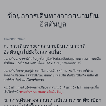
ข้อมูลการเดินทางจากสนามบิน
อิสตันบูล
ขนส่งสาธารณะ:
ก. การเดินทางจากสนามบินนานาชาติ
อิสตันบูลไปยังใจกลางเมือง
สนามบินนานาชาติอิสตันบูลตั้งอยู่ฝั่งยุโรปของอิสตัลบูล ระหว่างทายาคะดึน
ซึ่งเป็นละแวกใกล้เคียงชายฝั่งทะเลดำและหมู่บ้านออคพึนาร์
สนามบินอิสตันบูลอยู่ห่างจากใจกลางเมือง 42 กม. รถบัสฮาวาสต์ผ่าน
ใจกลางเมืองและจุดที่ไปถึงได้ง่ายหลายแห่ง เช่น ทักซิม บีสิคทัส เยนิคาปึ
บาห์ซีเซเฮียร์ และโคซเซียทาก
คุณยังสามารถไปยังใจกลางเมืองจากสนามบินด้วยรถบัส İETT ดูข้อมูลเพิ่ม
เติมได้ที่หน้า
การเดินทางจากสนามบินอิสตันบูล
ข. การเดินทางจากสนามบินนานาชาติซาบิฮา