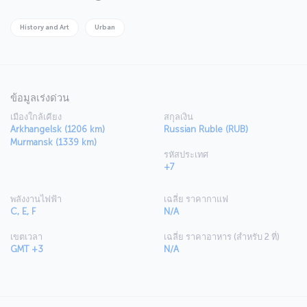
the city really is. In St. Petersburg, everything you see is part of a
daily life brimming with aesthetic elegance and grandeur. Just
walking the streets is an unforgettable experience, as is taking in
History and Art
Urban
some of the finest ballet performances in the world. Getting to
know the traditions and feel of this incredibly cultured and artistic
city is a true adventure.
For a brand-new story, purchase a flight ticket to St.
Petersburg
ข้อมูลเร่งด่วน
เมืองใกล้เคียง
สกุลเงิน
Fly to St. Petersburg, the cultural capital of Russia, with Turkish
Arkhangelsk (1206 km)
Russian Ruble (RUB)
Airlines, and embark on a unique cultural and historical journey.
Murmansk (1339 km)
Information on St Petersburg Airport
รหัสประเทศ
+7
St Petersburg Pulkovo Airport is approximately 23 kilometers from
the heart of the city. The airport, a major transportation hub in the
region, accommodates millions of passengers annually. Buses and
พลังงานไฟฟ้า
เฉลี่ย ราคากาแฟ
taxis operate between the airport and the city center; the drive
C, E, F
N/A
usually takes between 25 and 30 minutes.
เขตเวลา
เฉลี่ย ราคาอาหาร (สำหรับ 2 ที่)
GMT +3
N/A