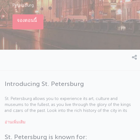
Petersburg.
จองตอนนี้
Introducing St. Petersburg
St. Petersburg allows you to experience its art, culture and
museums to the fullest, as you live through the glory of the kings
and czars of the past. Look into the rich history of the city in its
many museums, including the Hermitage Museum, which is home
อ่านเพิ่มเติม
to millions of pieces. Visit the homes of famous writers like
Dostoevsky before exploring the streets where their stories took
place, and see just how well-preserved the magnificent history of
St. Petersburg is known for: