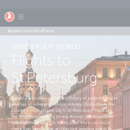
ข้ามไปยังเนื้อหาหลัก
Toggle navigation
ดูจุดหมายปลายทางทั้งหมด
WIDEN YOUR WORLD
Flights to
St.Petersburg
Russia is a country with a long history of powerful empire
and has an emerging tourism industry. Undoubtedly the
country's most elegant city is St. Petersburg. You’ll see
the Neva River weaving its way through the magnificent
buildings rising up off its banks – but there’s so much
more than spectacular architecture awaiting you in St.