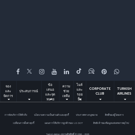
Facebook
Twitter
Instagram
YouTube
LinkedIn
Tiktok
บล็อก
พินเทอเรสต
What
ข้อ
ไมล์
จอง
ความ
CORPORATE
TURKISH
เสนอ
และ
และ
ประสบการณ์
ช่วย
CLUB
AIRLINES
และจุด
รอย
จัดการ
เหลือ
หมาย
ยิ้ม
ปลาย
ทาง
การจัดบริการให้ทั่วถึง
นโยบายความเป็นส่วนตัวและคุกกี้
ประกาศทางกฎหมาย
สิทธิ์ของผู้โดยสาร
เปลี่ยนการตั้งค่าคุกกี้
แผนการให้บริการลูกค้าของ US DOT
สิทธิเจ้าของข้อมูลแห่งสหภาพยุโรป
Turkish Airlines สงวนลิขสิทธิ์ © 1996 - 2026