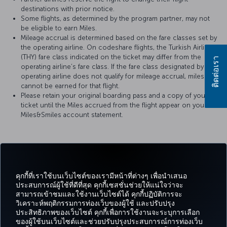
destinations with prior notice.
Some flights, as determined by the program partner, may not
be eligible to earn Miles.
Mileage accrual is determined based on the fare classes set by
the operating airline. On codeshare flights, the Turkish Airlines
(THY) fare class indicated on the ticket may differ from the
ติดต่อเรา
operating airline’s fare class. If the fare class designated by the
operating airline does not qualify for mileage accrual, miles
cannot be earned for that flight.
Please retain your original boarding pass and a copy of your
ticket until the Miles accrued from the flight appear on your
Miles&Smiles account statement.
For more details, please visit
Azul Brazilian Airlines
’s official website.
คุกกี้ที่เราใช้บนเว็บไซต์ของเรามีหน้าที่ต่างๆ เพื่อนำเสนอ
ประสบการณ์ผู้ใช้ที่ดีที่สุด คุกกี้เซสชั่นช่วยให้แน่ใจว่าจะ
สามารถเข้าชมและใช้งานเว็บไซต์ได้ คุกกี้ปฏิบัติการจะ
Facebook
Twitter
Instagram
YouTube
LinkedIn
Tiktok
บล็อก
พินเทอเรสต
What
วิเคราะห์พฤติกรรมการท่องเว็บของผู้ใช้ และปรับปรุง
ประสิทธิภาพของเว็บไซต์ คุกกี้เพื่อการใช้งานจะระบุการเลือก
ข้อ
ไมล์
ของผู้ใช้บนเว็บไซต์และช่วยปรับปรุงประสบการณ์การท่องเว็บ
จอง
ความ
CORPORATE
TURKISH