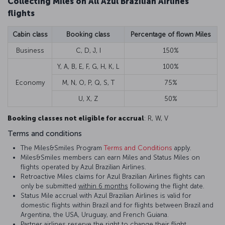
Collecting Miles on All Azul Brazilian Airlines
flights
Cabin class
Booking class
Percentage of flown Miles
Business
C, D, J, I
150%
Y, A, B, E, F, G, H, K, L
100%
Economy
M, N, O, P, Q, S, T
75%
U, X, Z
50%
Booking classes not eligible for accrual
: R, W, V
Terms and conditions
The Miles&Smiles Program
Terms and Conditions
apply.
Miles&Smiles members can earn Miles and Status Miles on
flights operated by Azul Brazilian Airlines.
Retroactive Miles claims for Azul Brazilian Airlines flights can
only be submitted
within 6 months
following the flight date.
Status Mile accrual with Azul Brazilian Airlines is valid for
domestic flights within Brazil and for flights between Brazil and
Argentina, the USA, Uruguay, and French Guiana.
Partner airlines reserve the right to change their flight