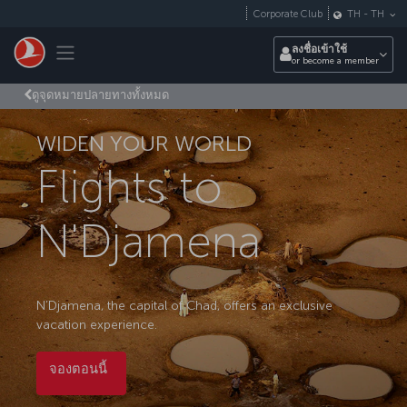
ข้ามไปยังเนื้อหาหลัก
Corporate Club
TH
-
TH
Toggle navigation
ลงชื่อเข้าใช้
or become a member
ดูจุดหมายปลายทางทั้งหมด
WIDEN YOUR WORLD
Flights to
N'Djamena
N’Djamena, the capital of Chad, offers an exclusive
vacation experience.
จองตอนนี้