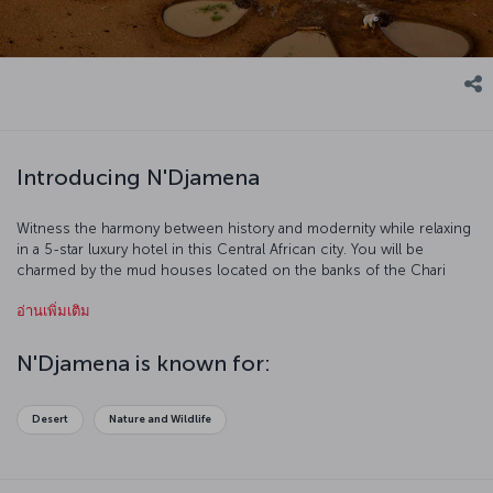
Introducing N'Djamena
Witness the harmony between history and modernity while relaxing
in a 5-star luxury hotel in this Central African city. You will be
charmed by the mud houses located on the banks of the Chari
River. This mystical city never fails to impress its visitors with its
อ่านเพิ่มเติม
natural beauty and wildlife.
N'Djamena is known for:
Desert
Nature and Wildlife