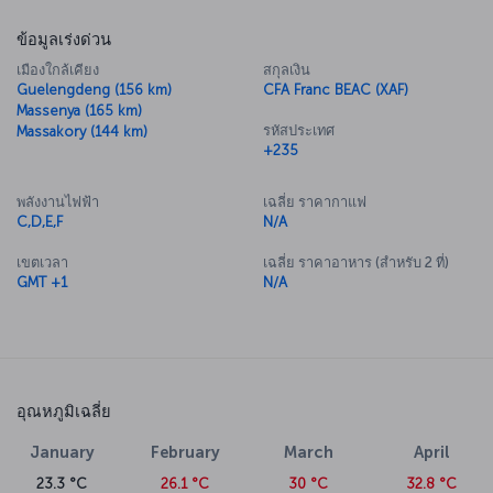
ข้อมูลเร่งด่วน
เมืองใกล้เคียง
สกุลเงิน
Guelengdeng (156 km)
CFA Franc BEAC (XAF)
Massenya (165 km)
รหัสประเทศ
Massakory (144 km)
+235
พลังงานไฟฟ้า
เฉลี่ย ราคากาแฟ
C,D,E,F
N/A
เขตเวลา
เฉลี่ย ราคาอาหาร (สำหรับ 2 ที่)
GMT +1
N/A
อุณหภูมิเฉลี่ย
January
February
March
April
23.3 °C
26.1 °C
30 °C
32.8 °C