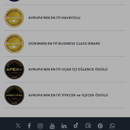
AVRUPA’NIN EN İYİ HAVAYOLU
DÜNYANIN EN İYİ BUSINESS CLASS İKRAMI
AVRUPA’NIN EN İYİ UÇAK İÇİ EĞLENCE ÖDÜLÜ
AVRUPA’NIN EN İYİ YİYECEK ve İÇECEK ÖDÜLÜ
Twitter
Facebook
Instagram
Youtube
LinkedIn
Tiktok
Blog
Pinterest
What