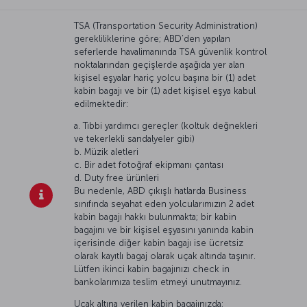
TSA (Transportation Security Administration)
gerekliliklerine göre; ABD’den yapılan
seferlerde havalimanında TSA güvenlik kontrol
noktalarından geçişlerde aşağıda yer alan
kişisel eşyalar hariç yolcu başına bir (1) adet
kabin bagajı ve bir (1) adet kişisel eşya kabul
edilmektedir:
a. Tıbbi yardımcı gereçler (koltuk değnekleri
ve tekerlekli sandalyeler gibi)
b. Müzik aletleri
c. Bir adet fotoğraf ekipmanı çantası
d. Duty free ürünleri
Bu nedenle, ABD çıkışlı hatlarda Business
sınıfında seyahat eden yolcularımızın 2 adet
kabin bagajı hakkı bulunmakta; bir kabin
bagajını ve bir kişisel eşyasını yanında kabin
içerisinde diğer kabin bagajı ise ücretsiz
olarak kayıtlı bagaj olarak uçak altında taşınır.
Lütfen ikinci kabin bagajınızı check in
bankolarımıza teslim etmeyi unutmayınız.
Uçak altına verilen kabin bagajınızda;