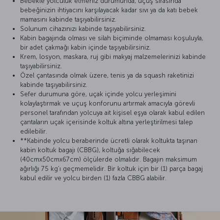
Bebekle yolculuk etmeniz durumunda, uçuş sırasında
bebeğinizin ihtiyacını karşılayacak kadar sıvı ya da katı bebek
mamasını kabinde taşıyabilirsiniz.
Solunum cihazınızı kabinde taşıyabilirsiniz.
Kabin bagajında olması ve silah biçiminde olmaması koşuluyla,
bir adet çakmağı kabin içinde taşıyabilirsiniz.
Krem, losyon, maskara, ruj gibi makyaj malzemelerinizi kabinde
taşıyabilirsiniz.
Özel çantasında olmak üzere, tenis ya da squash raketinizi
kabinde taşıyabilirsiniz.
Sefer durumuna göre, uçak içinde yolcu yerleşimini
kolaylaştırmak ve uçuş konforunu artırmak amacıyla görevli
personel tarafından yolcuya ait kişisel eşya olarak kabul edilen
çantaların uçak içerisinde koltuk altına yerleştirilmesi talep
edilebilir.
**Kabinde yolcu beraberinde ücretli olarak koltukta taşınan
kabin koltuk bagajı (CBBG), koltuğa sığabilecek
(40cmx50cmx67cm) ölçülerde olmalıdır. Bagajın maksimum
ağırlığı 75 kg’ı geçmemelidir. Bir koltuk için bir (1) parça bagaj
kabul edilir ve yolcu birden (1) fazla CBBG alabilir.