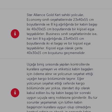
Star Alliance Gold Kart sahibi yolcular,
Economy sınıfı seyahatlerinde 23x40x55 cm
boyutlarında ve 8 kg ağırlığında bir kabin bagajı
ile 40x30x15 cm boyutlarında bir kişisel eşya
taşıyabilirler. Business sınıfı seyahatlerinde ise,
her biri 8 kg ağırlığında, 23x40x55 cm
boyutlarında iki el bagajı ve bir kişisel eşya
taşıyabilirler. Kişisel eşya olarak çanta
40x30x15 cm boyutunu geçmemelidir.
Uçağa biniş sırasında yapılan kontrollerde
kurallara uymayan ve etiketsiz kabin bagajları
için ödeme alınır ve yolcunun seyahat ettiği
uçağın kargo bölümünde taşınır. Eğer
yolcunun seyahat ettiği seferde kargo
bölümünde yer yoksa, standart dışı olarak
kabul edilen bu tip kabin bagajı bir sonraki
uygun uçuşla varış noktasına gönderilir. Bu tür
sorunlar yaşamamak için lütfen kabin
bagajınızın kurallara uygun olup olmadığını
kontrol ediniz ve check-in sırasında kabin