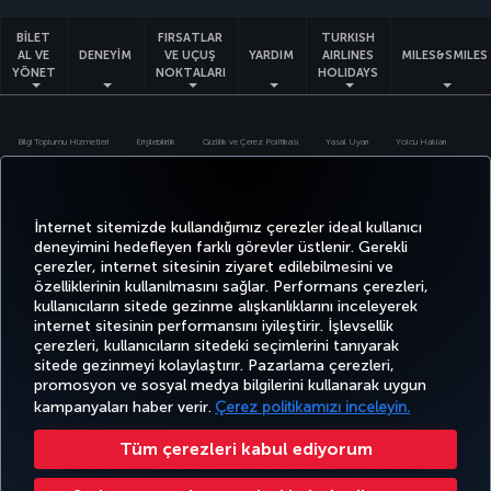
BİLET
FIRSATLAR
TURKISH
AL VE
DENEYİM
VE UÇUŞ
YARDIM
AIRLINES
MILES&SMILES
YÖNET
NOKTALARI
HOLIDAYS
Bilgi Toplumu Hizmetleri
Erişilebilirlik
Gizlilik ve Çerez Politikası
Yasal Uyarı
Yolcu Hakları
Çerez Ayarlarını Değiştir
43 0810-222 849
Türk Hava Yolları A.O. Her hakkı saklıdır. © 1996 - 2025
İnternet sitemizde kullandığımız çerezler ideal kullanıcı
deneyimini hedefleyen farklı görevler üstlenir. Gerekli
çerezler, internet sitesinin ziyaret edilebilmesini ve
özelliklerinin kullanılmasını sağlar. Performans çerezleri,
kullanıcıların sitede gezinme alışkanlıklarını inceleyerek
internet sitesinin performansını iyileştirir. İşlevsellik
çerezleri, kullanıcıların sitedeki seçimlerini tanıyarak
sitede gezinmeyi kolaylaştırır. Pazarlama çerezleri,
promosyon ve sosyal medya bilgilerini kullanarak uygun
kampanyaları haber verir.
Çerez politikamızı inceleyin.
Tüm çerezleri kabul ediyorum