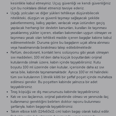
kesinlikle kabul etmeyiniz. Uçuş güvenliği ve kendi güvenliğiniz
için bu noktalara dikkat etmenizi tavsiye ederiz.
Uçağı, yolcuları ve diğer yükleri tehlikeye düşürebilecek
nitelikteki, düzgün ve güvenli taşımayı sağlayacak şekilde
paketlenmemiş, kalkış yapılan, varılacak veya üstünden geçiş
yapılacak herhangi bir devletin kanunları, kuralları ile taşınması
yasaklanmış yükler içeren, ebatları bakımından uygun olmayan ve
taşınması yasak olan tehlikeli madde içeren bagajlar kabine kabul
edilmemektedir. Duruma göre bu bagajların uçak altına alınması
veya havalimanında bırakılması talep edilebilmektedir.
Parfüm, deodorant, kontakt lens solüsyonu gibi yasak olmayan
sıvı maddeleri, 100 ml'den daha küçük boyutlardaki orijinal
kutularında olmak üzere, kabin içinde taşıyabilirsiniz. Kutu
boyutu 100 ml üzerinde olan kutular, içerisinde daha az sıvı
varsa bile, kabinde taşınamamaktadır. Ayrıca 100’er ml halindeki
tüm sıvı kutularının 1 litrelik kilitli bir şeffaf poşet içinde muhafaza
edilmesi gerekir. Bu poşetten kabinde yalnızca bir adet
taşıyabilirsiniz.
Tıraş köpüğü ve diş macununuzu kabinde taşıyabilirsiniz.
Katı ve sıvı ilaçlarınızı, orijinal paketinde olması ve yanınızda ilaç
kullanmanız gerektiğini belirten doktor raporu bulunması
şartlarıyla, kabin bagajında taşıyabilirsiniz.
Takım elbise kılıfı (114x60x11 cm) kabin bagajı olarak kabul edilir.