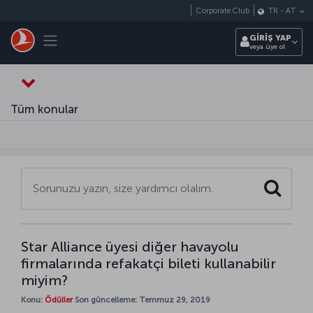
Skip to main content
Corporate Club
TR
-
AT
Toggle navigation
GİRİŞ YAP
veya üye ol
Tüm konular
Search
Star Alliance üyesi diğer havayolu
firmalarında refakatçi bileti kullanabilir
miyim?
Konu:
Ödüller
Son güncelleme: Temmuz 29, 2019