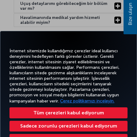
Uçuş detaylarımı görebileceğim bir bölüm
Bize ulaşın
var mı?
Havalimanında medikal yardım hizmeti
alabilir miyim?
Yardım:
İnternet sitemizde kullandığımız çerezler ideal kullanıcı
deneyimini hedefleyen farklı görevler üstlenir. Gerekli
çerezler, internet sitesinin ziyaret edilebilmesini ve
özelliklerinin kullanılmasını sağlar. Performans çerezleri,
kullanıcıların sitede gezinme alışkanlıklarını inceleyerek
Twitter
Facebook
Instagram
Youtube
LinkedIn
Tiktok
Blog
Pinterest
What
internet sitesinin performansını iyileştirir. İşlevsellik
çerezleri, kullanıcıların sitedeki seçimlerini tanıyarak
sitede gezinmeyi kolaylaştırır. Pazarlama çerezleri,
BİLET
FIRSATLAR
TURKISH
promosyon ve sosyal medya bilgilerini kullanarak uygun
AL VE
DENEYİM
VE UÇUŞ
YARDIM
AIRLINES
MILES&SMILES
YÖNET
NOKTALARI
HOLIDAYS
kampanyaları haber verir.
Çerez politikamızı inceleyin.
Tüm çerezleri kabul ediyorum
Bilgi Toplumu Hizmetleri
Erişilebilirlik
Gizlilik ve Çerez Politikası
Yasal Uyarı
Yolcu Hakları
Sadece zorunlu çerezleri kabul ediyorum
Çerez Ayarlarını Değiştir
43 0810-222 849