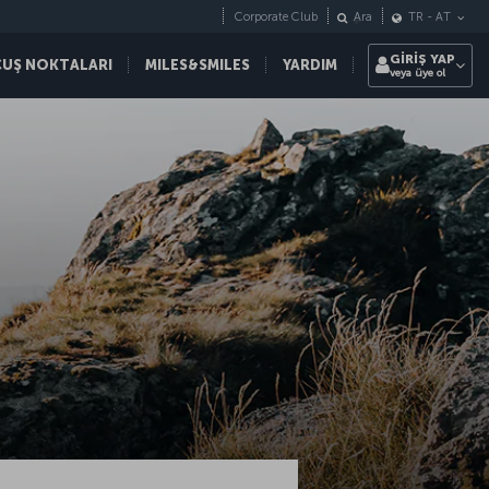
Corporate Club
Ara
TR
-
AT
GİRİŞ YAP
ÇUŞ NOKTALARI
MILES&SMILES
YARDIM
veya üye ol