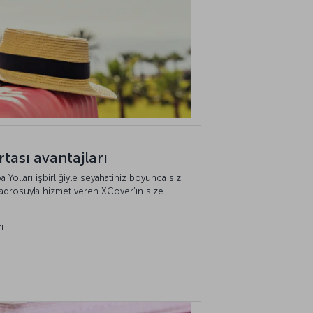
tası avantajları
 Yolları işbirliğiyle seyahatiniz boyunca sizi
kadrosuyla hizmet veren XCover’ın size
ı