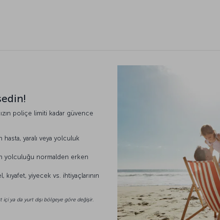
sedin!
ızın poliçe limiti kadar güvence
in hasta, yaralı veya yolculuk
şinin yolculuğu normalden erken
ıyafet, yiyecek vs. ihtiyaçlarının
içi ya da yurt dışı bölgeye göre değişir.