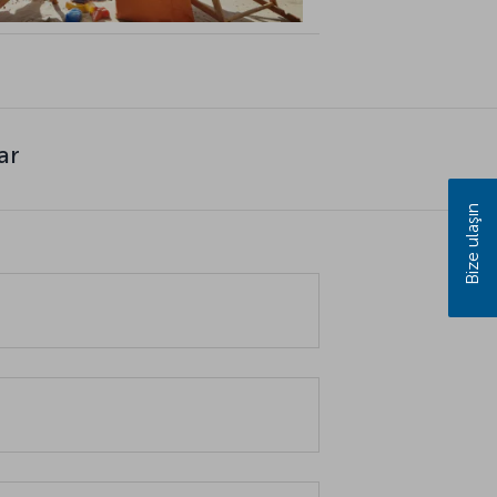
ar
Bize ulaşın