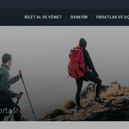
BİLET AL VE YÖNET
DENEYİM
FIRSATLAR VE U
rtası