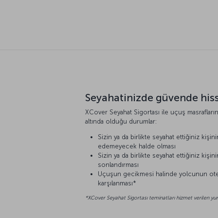
Seyahatinizde güvende his
XCover Seyahat Sigortası ile uçuş masrafların
altında olduğu durumlar:
Sizin ya da birlikte seyahat ettiğiniz kişin
edemeyecek halde olması
Sizin ya da birlikte seyahat ettiğiniz ki
sonlandırması
Uçuşun gecikmesi halinde yolcunun otel, k
karşılanması*
*XCover Seyahat Sigortası teminatları hizmet verilen yurt 