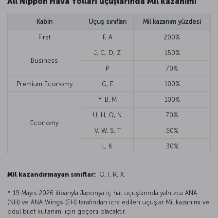
All Nippon Hava Yolları uçuşlarında Mil kazanımı
Kabin
Uçuş sınıfları
Mil kazanım yüzdesi
First
F, A
200%
J, C, D, Z
150%
Business
P
70%
Premium Economy
G, E
100%
Y, B, M
100%
U, H, Q, N
70%
Economy
V, W, S, T
50%
L, K
30%
Mil kazandırmayan sınıflar:
O, I, R, X,
* 19 Mayıs 2026 itibarıyla Japonya iç hat uçuşlarında yalnızca ANA
(NH) ve ANA Wings (EH) tarafından icra edilen uçuşlar Mil kazanımı ve
ödül bilet kullanımı için geçerli olacaktır.