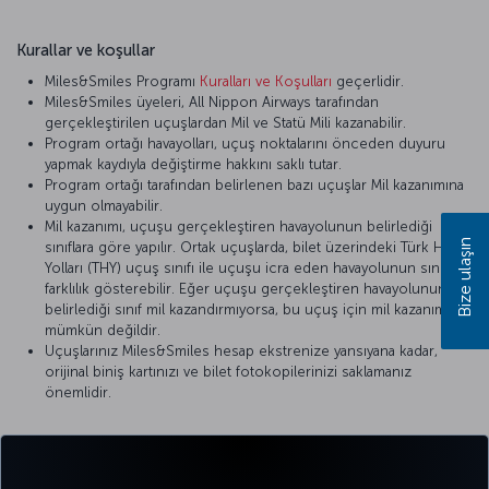
Kurallar ve koşullar
Miles&Smiles Programı
Kuralları ve Koşulları
geçerlidir.
Miles&Smiles üyeleri, All Nippon Airways tarafından
gerçekleştirilen uçuşlardan Mil ve Statü Mili kazanabilir.
Program ortağı havayolları, uçuş noktalarını önceden duyuru
yapmak kaydıyla değiştirme hakkını saklı tutar.
Program ortağı tarafından belirlenen bazı uçuşlar Mil kazanımına
uygun olmayabilir.
Mil kazanımı, uçuşu gerçekleştiren havayolunun belirlediği
Bize ulaşın
sınıflara göre yapılır. Ortak uçuşlarda, bilet üzerindeki Türk Hava
Yolları (THY) uçuş sınıfı ile uçuşu icra eden havayolunun sınıfı
farklılık gösterebilir. Eğer uçuşu gerçekleştiren havayolunun
belirlediği sınıf mil kazandırmıyorsa, bu uçuş için mil kazanımı
mümkün değildir.
Uçuşlarınız Miles&Smiles hesap ekstrenize yansıyana kadar,
orijinal biniş kartınızı ve bilet fotokopilerinizi saklamanız
önemlidir.
Detaylı bilgi için
All Nippon Airways
’in resmi internet sitesini ziyaret
edebilirsiniz.