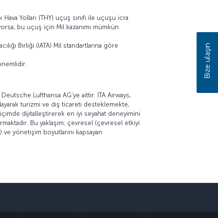
 Hava Yolları (THY) uçuş sınıfı ile uçuşu icra
mıyorsa, bu uçuş için Mil kazanımı mümkün
lığı Birliği (IATA) Mil standartlarına göre
Bize ulaşın
önemlidir.
se Deutsche Lufthansa AG’ye aittir. ITA Airways,
ğlayarak turizmi ve dış ticareti desteklemekte,
imde dijitalleştirerek en iyi seyahat deneyimini
maktadır. Bu yaklaşım; çevresel (çevresel etkiyi
k) ve yönetişim boyutlarını kapsayan
sapp