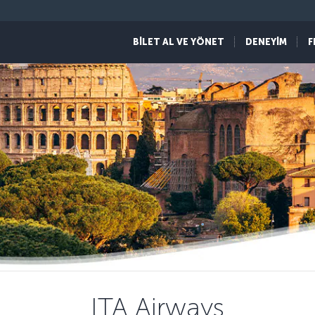
BİLET AL VE YÖNET
DENEYİM
F
ITA Airways