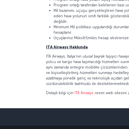
Program ortağı tarafından belirlenen bazı u
Mil kazanımı, uçuşu gerçekleştiren hava yolun
eden hava yolunun sınıfı farklılık göstereb
değildir.
Minimum Mil politikası uygulandığı durumlar d
hesaplanır.
Uçuşlarınız Miles&Smiles hesap ekstrenize ya
ITA Airways Hakkında
ITA Airways, İtalya’nın ulusal bayrak taşıyıcı hav
yolcu ve kargo hava taşımacılığı hizmetleri sunmak
aynı zamanda entegre mobilite çözümlerinden yar
ve kişiselleştirilmiş hizmetleri sunmayı hedefl
azaltmaya yönelik genç ve teknolojik açıdan geliş
sürdürülebilirlik taahhüdü ile desteklenmektedi
Detaylı bilgi için
ITA Airways
resmi web sitesini zi