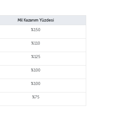
Mil Kazanım Yüzdesi
%150
%110
%125
%100
%100
%75