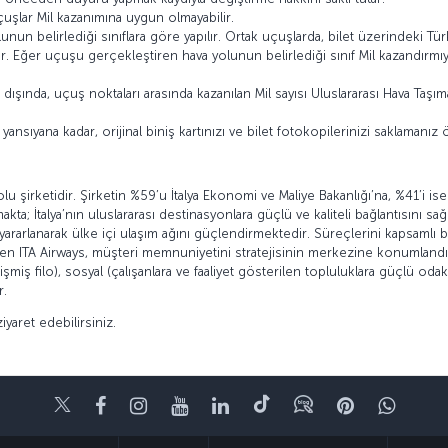
çuşlar Mil kazanımına uygun olmayabilir.
un belirlediği sınıflara göre yapılır. Ortak uçuşlarda, bilet üzerindeki Türk
ilir. Eğer uçuşu gerçekleştiren hava yolunun belirlediği sınıf Mil kazandır
ışında, uçuş noktaları arasında kazanılan Mil sayısı Uluslararası Hava Taşımacı
nsıyana kadar, orijinal biniş kartınızı ve bilet fotokopilerinizi saklamanız 
ayolu şirketidir. Şirketin %59’u İtalya Ekonomi ve Maliye Bakanlığı’na, %41’i i
ta; İtalya’nın uluslararası destinasyonlara güçlü ve kaliteli bağlantısını sa
arlanarak ülke içi ulaşım ağını güçlendirmektedir. Süreçlerini kapsamlı biç
eyen ITA Airways, müşteri memnuniyetini stratejisinin merkezine konumlandır
miş filo), sosyal (çalışanlara ve faaliyet gösterilen topluluklara güçlü oda
r.
yaret edebilirsiniz.
Twitter
Facebook
Instagram
Youtube
LinkedIn
Tiktok
Blog
Pinterest
What