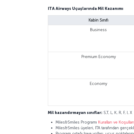
ITA Airways Uçuşlarında Mil Kazanımı
Kabin Sınıfı
Business
Premium Economy
Economy
Mil kazandırmayan sınıflar:
S,T, L, K, R, F, I, X
Miles&Smiles Programı
Kuralları ve Koşullar
Miles&Smiles üyeleri, ITA tarafından gerçek
Program ortağı hava yolları, uçuş noktaları