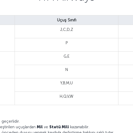
Uçuş Sınıfı
J,C,D,Z
P
G,E
N
Y,B,M,U
H,Q,V,W
ı
geçerlidir.
leştirilen uçuşlardan
Mil
ve
Statü Mili
kazanabilir.
nı önceden duyuru yapmak kaydıyla değiştirme hakkını saklı tutar.