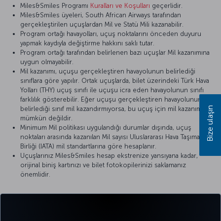
Miles&Smiles Programı
Kuralları ve Koşulları
geçerlidir.
Miles&Smiles üyeleri, South African Airways tarafından
gerçekleştirilen uçuşlardan Mil ve Statü Mili kazanabilir.
Program ortağı havayolları, uçuş noktalarını önceden duyuru
yapmak kaydıyla değiştirme hakkını saklı tutar.
Program ortağı tarafından belirlenen bazı uçuşlar Mil kazanımına
uygun olmayabilir.
Mil kazanımı, uçuşu gerçekleştiren havayolunun belirlediği
sınıflara göre yapılır. Ortak uçuşlarda, bilet üzerindeki Türk Hava
Yolları (THY) uçuş sınıfı ile uçuşu icra eden havayolunun sınıfı
farklılık gösterebilir. Eğer uçuşu gerçekleştiren havayolunun
Bize ulaşın
belirlediği sınıf mil kazandırmıyorsa, bu uçuş için mil kazanımı
mümkün değildir.
Minimum Mil politikası uygulandığı durumlar dışında, uçuş
noktaları arasında kazanılan Mil sayısı Uluslararası Hava Taşımacılığı
Birliği (IATA) mil standartlarına göre hesaplanır.
Uçuşlarınız Miles&Smiles hesap ekstrenize yansıyana kadar,
orijinal biniş kartınızı ve bilet fotokopilerinizi saklamanız
önemlidir.
Detaylı bilgi için
South African Airways
’in resmi internet sitesini
ziyaret edebilirsiniz.