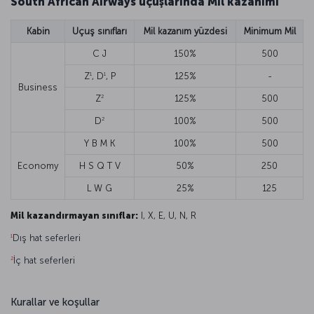
South African Airways uçuşlarında Mil kazanımı
Kabin
Uçuş sınıfları
Mil kazanım yüzdesi
Minimum Mil
C J
150%
500
1
1
Z
, D
, P
125%
-
Business
2
Z
125%
500
2
D
100%
500
Y B M K
100%
500
Economy
H S Q T V
50%
250
L W G
25%
125
Mil kazandırmayan sınıflar:
I, X, E, U, N, R
1
Dış hat seferleri
2
İç hat seferleri
Kurallar ve koşullar