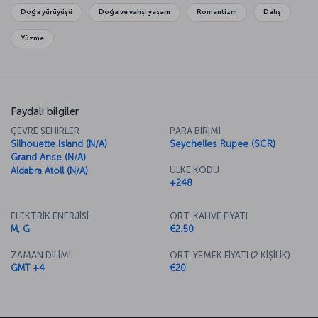
Doğa yürüyüşü
Doğa ve vahşi yaşam
Romantizm
Dalış
Yüzme
Faydalı bilgiler
ÇEVRE ŞEHİRLER
PARA BİRİMİ
Silhouette Island (N/A)
Seychelles Rupee (SCR)
Grand Anse (N/A)
ÜLKE KODU
Aldabra Atoll (N/A)
+248
ELEKTRİK ENERJİSİ
ORT. KAHVE FİYATI
M, G
€2.50
ZAMAN DİLİMİ
ORT. YEMEK FİYATI (2 KİŞİLİK)
GMT +4
€20