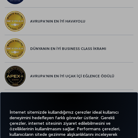
AVRUPA’NIN EN İYİ HAVAYOLU
DÜNYANIN EN İYİ BUSINESS CLASS İKRAMI
AVRUPA’NIN EN İYİ UÇAK İÇİ EĞLENCE ÖDÜLÜ
AVRUPA’NIN EN İYİ YİYECEK ve İÇECEK ÖDÜLÜ
İnternet sitemizde kullandığımız çerezler ideal kullanıcı
deneyimini hedefleyen farklı görevler üstlenir. Gerekli
çerezler, internet sitesinin ziyaret edilebilmesini ve
özelliklerinin kullanılmasını sağlar. Performans çerezleri,
kullanıcıların sitede gezinme alışkanlıklarını inceleyerek
Twitter
Facebook
Instagram
Youtube
LinkedIn
Tiktok
Blog
Pinterest
What