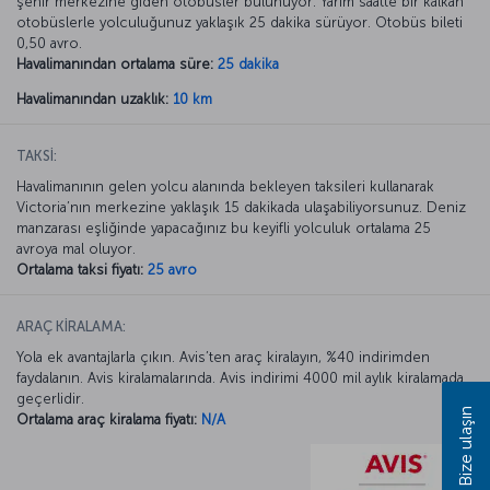
şehir merkezine giden otobüsler bulunuyor. Yarım saatte bir kalkan
otobüslerle yolculuğunuz yaklaşık 25 dakika sürüyor. Otobüs bileti
0,50 avro.
Havalimanından ortalama süre:
25 dakika
Havalimanından uzaklık:
10 km
TAKSİ:
Havalimanının gelen yolcu alanında bekleyen taksileri kullanarak
Victoria’nın merkezine yaklaşık 15 dakikada ulaşabiliyorsunuz. Deniz
manzarası eşliğinde yapacağınız bu keyifli yolculuk ortalama 25
avroya mal oluyor.
Ortalama taksi fiyatı:
25 avro
ARAÇ KİRALAMA:
Yola ek avantajlarla çıkın. Avis’ten araç kiralayın, %40 indirimden
faydalanın. Avis kiralamalarında. Avis indirimi 4000 mil aylık kiralamada
geçerlidir.
Bize ulaşın
Ortalama araç kiralama fiyatı:
N/A