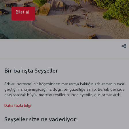
Bilet al
Bir bakışta Seyşeller
Adalar, herhangi bir köşesinden manzaraya baktığınızda zamanın nasıl
geçtiğini anlayamayacağınız doğal bir güzelliğe sahip. Berrak denizde
dalış yaparak büyük mercan resiflerini inceleyebilir, gür ormanlarda
yürüyüş yaparken volkanik kayalıklarda soluklanabilir ve dünyanın en
Daha fazla bilgi
güzel günbatımlarından birine şahit olabilirsiniz. Kusursuz doğasının
yanı sıra taptaze deniz ürünlerinin ve tropik bitkilerin yer aldığı
zengin mutfağıyla Seyşeller, kolay kolay unutamayacağınız bir
Seyşeller size ne vadediyor:
deneyim vadediyor.