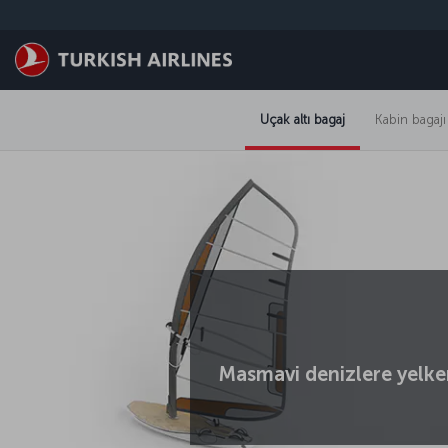
Skip to main content
Uçak altı bagaj
Kabin bagajı
Masmavi denizlere yelken