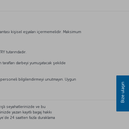
çantası kişisel eşyaları içermemelidir. Maksimum
RY tutarındadır.
 tarafları darbeyi yumuşatacak şekilde
li personeli bilgilendirmeyi unutmayın. Uygun
Bize ulaşın
rışlı seyahatlerinizde ve bu
nizde yazan kayıtlı bagaj hakkı
iye’de 24 saatten fazla duraklama