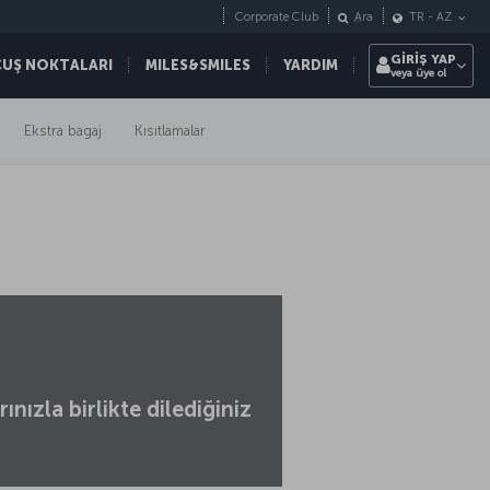
Corporate Club
Ara
TR
-
AZ
GİRİŞ YAP
ÇUŞ NOKTALARI
MILES&SMILES
YARDIM
veya üye ol
Ekstra bagaj
Kısıtlamalar
ızla birlikte dilediğiniz