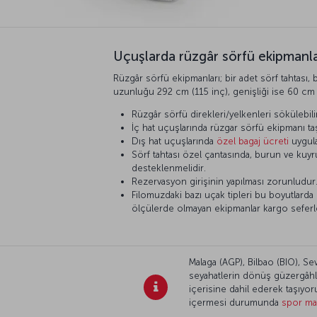
Uçuşlarda rüzgâr sörfü ekipmanla
Rüzgâr sörfü ekipmanları; bir adet sörf tahtası,
uzunluğu 292 cm (115 inç), genişliği ise 60 cm (
Rüzgâr sörfü direkleri/yelkenleri sökülebilir 
İç hat uçuşlarında rüzgar sörfü ekipmanı ta
Dış hat uçuşlarında
özel bagaj ücreti
uygula
Sörf tahtası özel çantasında, burun ve kuy
desteklenmelidir.
Rezervasyon girişinin yapılması zorunludur
Filomuzdaki bazı uçak tipleri bu boyutlarda
ölçülerde olmayan ekipmanlar kargo seferleri
Malaga (AGP), Bilbao (BIO), Sev
seyahatlerin dönüş güzergâhlar
içerisine dahil ederek taşıyor
içermesi durumunda
spor mal