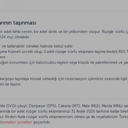
rının taşınması
 bir adet tahta seren, bir adet direk ve bir yelkenden oluşur. Rüzgâr sörfü 
24 inç) olmalıdır.
ve katlanabilir olmaları halinde kabul edilir.
şıma hizmeti ücretli olup, 1 adet rüzgar sörfü ekipmanı taşıma bedeli 850 T
nır.
ruğun korunması için baloncuklu naylon veya köpük ile paketlenmeli ve yan
.
 kargoyu taşımaya müsait olmadığı için rezervasyon işleminiz sırasında ilgi
 ile taşınır.
illa (SVQ) çıkışlı; Denpasar (DPS), Cakarta (JKT), Male (MLE), Manila (MNL) va
ında bir adet rüzgar sörfü ekipmanınızı 31 Aralık 2026 tarihine kadar bileti
uz. Birden fazla rüzgar sörfü ekipmanınızın olması ya da seyahatinizin Türk
zemeleri ücretleri
geçerlidir.