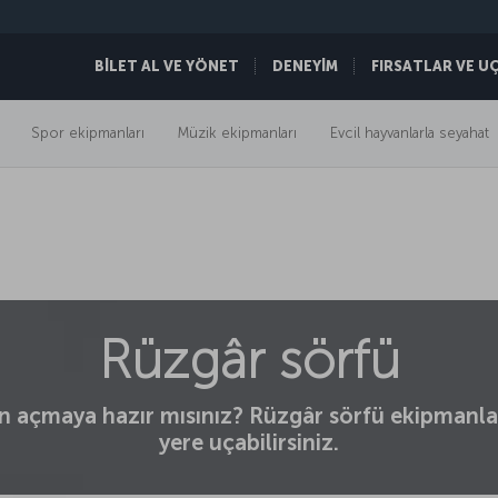
BİLET AL VE YÖNET
DENEYİM
FIRSATLAR VE U
Spor ekipmanları
Müzik ekipmanları
Evcil hayvanlarla seyahat
Rüzgâr sörfü
 açmaya hazır mısınız? Rüzgâr sörfü ekipmanların
yere uçabilirsiniz.