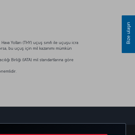
Bize ulaşın
Hava Yolları (THY) uçuş sınıfı ile uçuşu icra
ıyorsa, bu uçuş için mil kazanımı mümkün
lığı Birliği (IATA) mil standartlarına göre
önemlidir.
sapp