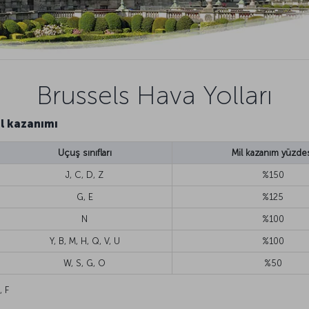
Brussels Hava Yolları
il kazanımı
Uçuş sınıfları
Mil kazanım yüzde
J, C, D, Z
%150
G, E
%125
N
%100
Y, B, M, H, Q, V, U
%100
W, S, G, O
%50
, F