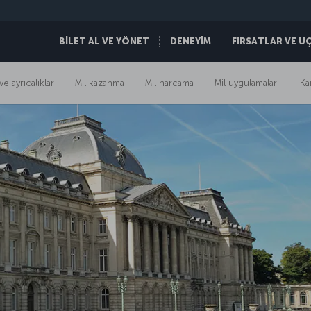
BİLET AL VE YÖNET
DENEYİM
FIRSATLAR VE U
ve ayrıcalıklar
Mil kazanma
Mil harcama
Mil uygulamaları
Ka