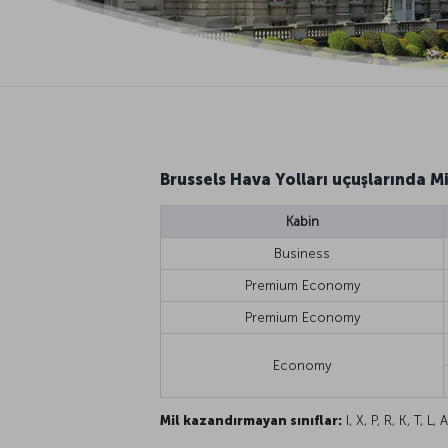
Brussels Hava Yolları uçuşlarında M
Kabin
Business
Premium Economy
Premium Economy
Economy
Mil kazandırmayan sınıflar:
I, X, P, R, K, T, L, A