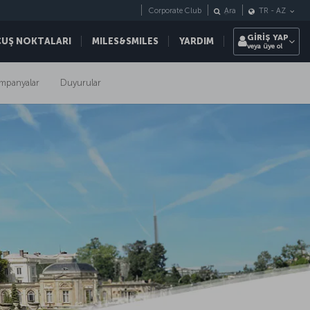
Corporate Club
Ara
TR
-
AZ
GİRİŞ YAP
ÇUŞ NOKTALARI
MILES&SMILES
YARDIM
veya üye ol
mpanyalar
Duyurular