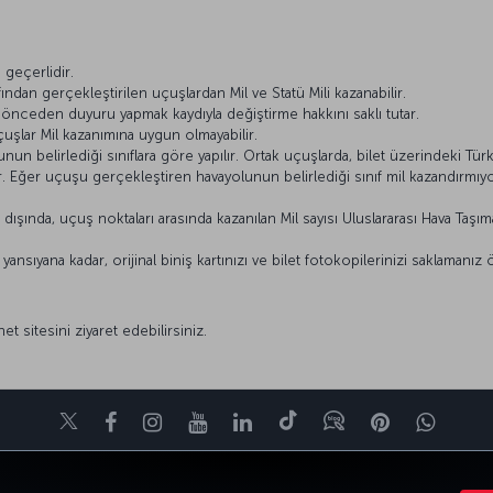
ı
geçerlidir.
ından gerçekleştirilen uçuşlardan Mil ve Statü Mili kazanabilir.
ı önceden duyuru yapmak kaydıyla değiştirme hakkını saklı tutar.
çuşlar Mil kazanımına uygun olmayabilir.
n belirlediği sınıflara göre yapılır. Ortak uçuşlarda, bilet üzerindeki Türk 
lir. Eğer uçuşu gerçekleştiren havayolunun belirlediği sınıf mil kazandırm
ışında, uçuş noktaları arasında kazanılan Mil sayısı Uluslararası Hava Taşımacı
nsıyana kadar, orijinal biniş kartınızı ve bilet fotokopilerinizi saklamanız 
net sitesini ziyaret edebilirsiniz.
Twitter
Facebook
Instagram
Youtube
LinkedIn
Tiktok
Blog
Pinterest
What