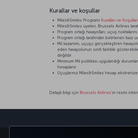
Kurallar ve koşullar
Miles&Smiles Programı
Kuralları ve Koşullar
Miles&Smiles üyeleri, Brussels Airlines taraf
Program ortağı havayolları, uçuş noktaların
Program ortağı tarafından belirlenen bazı u
Mil kazanımı, uçuşu gerçekleştiren havayolunu
eden havayolunun sınıfı farklılık gösterebi
değildir.
Minimum Mil politikası uygulandığı durumlar d
hesaplanır.
Uçuşlarınız Miles&Smiles hesap ekstrenize ya
Detaylı bilgi için
Brussels Airlines
’ın resmi inter