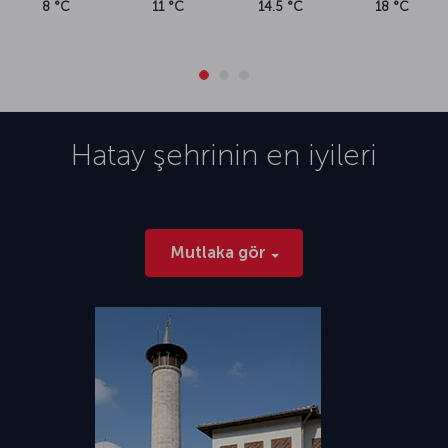
8 °C
11 °C
14.5 °C
18 °C
Hatay
şehrinin en iyileri
Mutlaka gör