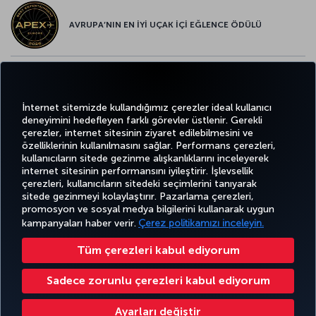
AVRUPA’NIN EN İYİ UÇAK İÇİ EĞLENCE ÖDÜLÜ
AVRUPA’NIN EN İYİ YİYECEK ve İÇECEK ÖDÜLÜ
İnternet sitemizde kullandığımız çerezler ideal kullanıcı
deneyimini hedefleyen farklı görevler üstlenir. Gerekli
çerezler, internet sitesinin ziyaret edilebilmesini ve
özelliklerinin kullanılmasını sağlar. Performans çerezleri,
kullanıcıların sitede gezinme alışkanlıklarını inceleyerek
Twitter
Facebook
Instagram
Youtube
LinkedIn
Tiktok
Blog
Pinterest
What
internet sitesinin performansını iyileştirir. İşlevsellik
çerezleri, kullanıcıların sitedeki seçimlerini tanıyarak
sitede gezinmeyi kolaylaştırır. Pazarlama çerezleri,
BİLET
FIRSATLAR
CORPORA
promosyon ve sosyal medya bilgilerini kullanarak uygun
AL VE
DENEYİM
VE UÇUŞ
YARDIM
MILES&SMILES
CLUB
YÖNET
NOKTALARI
kampanyaları haber verir.
Çerez politikamızı inceleyin.
Tüm çerezleri kabul ediyorum
Bilgi Toplumu Hizmetleri
Erişilebilirlik
Gizlilik ve Çerez Politikası
Yasal Uyarı
Yolcu Hakları
Sadece zorunlu çerezleri kabul ediyorum
Çerez Ayarlarını Değiştir
+99412 404 88 49
Türk Hava Yolları A.O. Her hakkı saklıdır. © 1996 - 2026
Ayarları değiştir