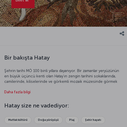
Bir bakışta Hatay
Şehrin tarihi MÖ 100 binli yıllara dayanıyor. Bir zamanlar yeryüzünün
en büyük üçüncü kenti olan Hatay’ın zengin tarihini sokaklarında,
camilerinde, kiliselerinde ve görkemli mozaik müzesinde görmek
mümkün. Akdeniz’in doğu ucundaki sınır kenti Hatay, doğasıyla
Daha fazla bilgi
ziyaretçilerini kendine hayran bırakıyor. Tarihte çıkacağınız
yolculuklara hazırlanın, Hatay uçağımız kalkmak üzere.
Hatay size ne vadediyor:
Mutfak kültürü
Doğa yürüyüşü
Plaj
Şehir hayatı