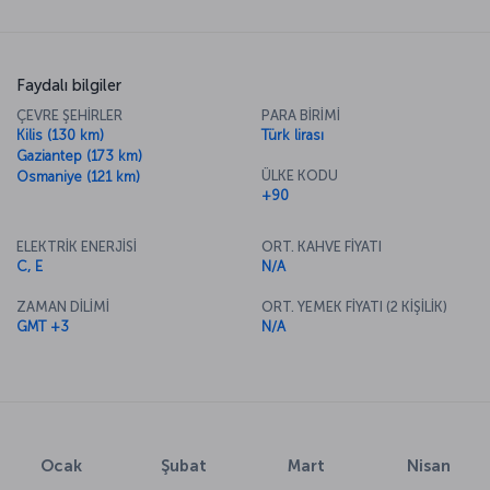
Faydalı bilgiler
ÇEVRE ŞEHİRLER
PARA BİRİMİ
Kilis (130 km)
Türk lirası
Gaziantep (173 km)
ÜLKE KODU
Osmaniye (121 km)
+90
ELEKTRİK ENERJİSİ
ORT. KAHVE FİYATI
C, E
N/A
ZAMAN DİLİMİ
ORT. YEMEK FİYATI (2 KİŞİLİK)
GMT +3
N/A
Ocak
Şubat
Mart
Nisan