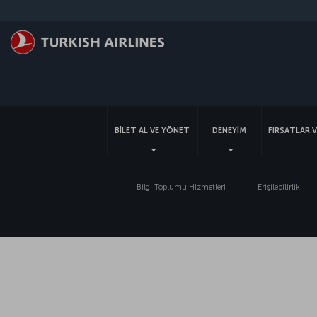
Skip to main content
BİLET AL VE YÖNET
DENEYİM
FIRSATLAR 
Bilgi Toplumu Hizmetleri
Erişilebilirlik