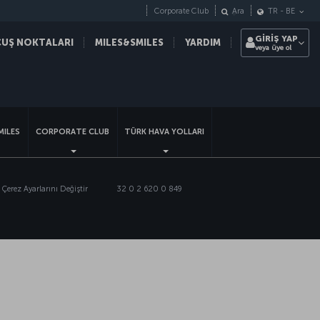
Corporate Club
Ara
TR
-
BE
GİRİŞ YAP
ÇUŞ NOKTALARI
MILES&SMILES
YARDIM
veya üye ol
sapp
MILES
CORPORATE CLUB
TÜRK HAVA YOLLARI
Çerez Ayarlarını Değiştir
32 0 2 620 0 849