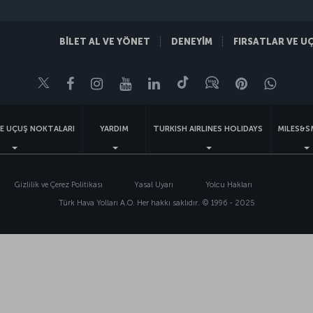
BİLET AL VE YÖNET
DENEYİM
FIRSATLAR VE U
Twitter
Facebook
Instagram
Youtube
LinkedIn
Tiktok
Blog
Pinterest
What
VE UÇUŞ NOKTALARI
YARDIM
TURKISH AIRLINES HOLIDAYS
MILES&S
Gizlilik ve Çerez Politikası
Yasal Uyarı
Yolcu Hakları
Türk Hava Yolları A.O. Her hakkı saklıdır. © 1996 - 2025