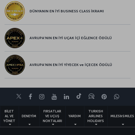
DÜNYANIN EN İYİ BUSINESS CLASS İKRAMI
AVRUPA’NIN EN İYİ UÇAK İÇİ EĞLENCE ÖDÜLÜ
AVRUPA’NIN EN İYİ YİYECEK ve İÇECEK ÖDÜLÜ
Twitter
Facebook
Instagram
Youtube
LinkedIn
Tiktok
Blog
Pinterest
What
BİLET
FIRSATLAR
TURKISH
AL VE
DENEYİM
VE UÇUŞ
YARDIM
AIRLINES
MILES&SMILES
YÖNET
NOKTALARI
HOLIDAYS