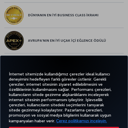
DÜNYANIN EN İYİ BUSINESS CLASS İKRAMI
AVRUPA’NIN EN İYİ UÇAK İÇİ EĞLENCE ÖDÜLÜ
AVRUPA’NIN EN İYİ YİYECEK ve İÇECEK ÖDÜLÜ
İnternet sitemizde kullandığımız çerezler ideal kullanıcı
deneyimini hedefleyen farklı görevler üstlenir. Gerekli
çerezler, internet sitesinin ziyaret edilebilmesini ve
özelliklerinin kullanılmasını sağlar. Performans çerezleri,
kullanıcıların sitede gezinme alışkanlıklarını inceleyerek
Twitter
Facebook
Instagram
Youtube
LinkedIn
Tiktok
Blog
Pinterest
What
internet sitesinin performansını iyileştirir. İşlevsellik
çerezleri, kullanıcıların sitedeki seçimlerini tanıyarak
sitede gezinmeyi kolaylaştırır. Pazarlama çerezleri,
BİLET
FIRSATLAR
TURKISH
promosyon ve sosyal medya bilgilerini kullanarak uygun
AL VE
DENEYİM
VE UÇUŞ
YARDIM
AIRLINES
MILES&SMILES
YÖNET
NOKTALARI
HOLIDAYS
kampanyaları haber verir.
Çerez politikamızı inceleyin.