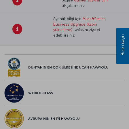
bilgiye
ödüller sayfasından
ulaşabilirsiniz.
Ayrıntılı bilgi için
Miles&Smiles
Business Upgrade (kabin
yükseltme)
sayfasını ziyaret
edebilirsiniz.
Bize ulaşın
DÜNYANIN EN ÇOK ÜLKESİNE UÇAN HAVAYOLU
WORLD CLASS
AVRUPA’NIN EN İYİ HAVAYOLU