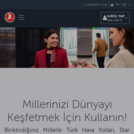
Skip to main content
Corporate Club
TR
-
BE
Toggle navigation
GİRİŞ YAP
veya üye ol
Millerinizi Dünyayı
Keşfetmek İçin Kullanın!
Biriktirdiğiniz Millerle Türk Hava Yolları, Star