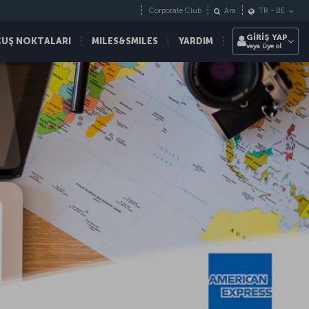
Corporate Club
Ara
TR
-
BE
GİRİŞ YAP
ÇUŞ NOKTALARI
MILES&SMILES
YARDIM
veya üye ol