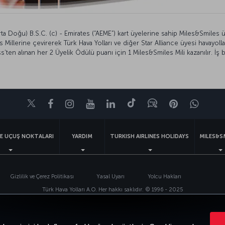
 Doğu) B.S.C. (c) - Emirates (“AEME”) kart üyelerine sahip Miles&Smiles üyeler
Millerine çevirerek Türk Hava Yolları ve diğer Star Alliance üyesi havayollar
'ten alınan her 2 Üyelik Ödülü puanı için 1 Miles&Smiles Mili kazanılır. İş birl
Twitter
Facebook
Instagram
Youtube
LinkedIn
Tiktok
Blog
Pinterest
What
VE UÇUŞ NOKTALARI
YARDIM
TURKISH AIRLINES HOLIDAYS
MILES&S
Gizlilik ve Çerez Politikası
Yasal Uyarı
Yolcu Hakları
Türk Hava Yolları A.O. Her hakkı saklıdır. © 1996 - 2025