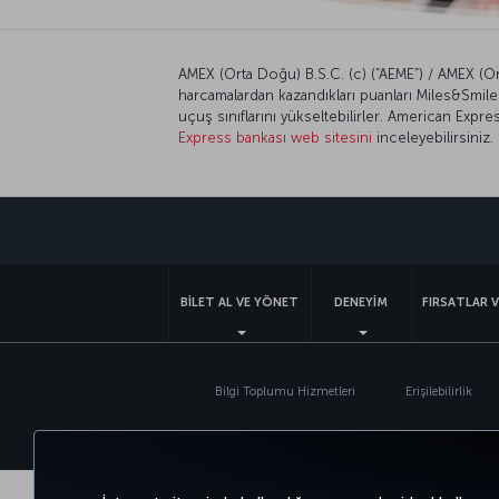
AMEX (Orta Doğu) B.S.C. (c) (“AEME”) / AMEX (Orta
harcamalardan kazandıkları puanları Miles&Smiles 
uçuş sınıflarını yükseltebilirler. American Express
Express bankası web sitesini
inceleyebilirsiniz.
BİLET AL VE YÖNET
DENEYİM
FIRSATLAR 
Bilgi Toplumu Hizmetleri
Erişilebilirlik