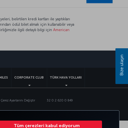
i, belirtilen kredi kartları ile yaptıkları
ından ödül bilet almak için kullanabilir veya
iğimizle ilgili detaylı bilgi için
American
Bize ulaşın
sapp
MILES
CORPORATE CLUB
TÜRK HAVA YOLLARI
Çerez Ayarlarını Değiştir
32 0 2 620 0 849
Tüm çerezleri kabul ediyorum