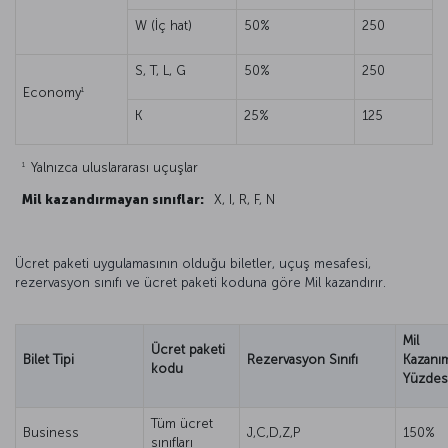
W (İç hat)
50%
250
S, T, L, G
50%
250
1
Economy
K
25%
125
1
Yalnızca uluslararası uçuşlar
Mil kazandırmayan sınıflar:
X, I, R, F, N
Ücret paketi uygulamasının olduğu biletler, uçuş mesafesi,
rezervasyon sınıfı ve ücret paketi koduna göre Mil kazandırır.
Mil
Ücret paketi
Bilet Tipi
Rezervasyon Sınıfı
Kazanı
kodu
Yüzdes
Tüm ücret
Business
J,C,D,Z,P
150%
sınıfları