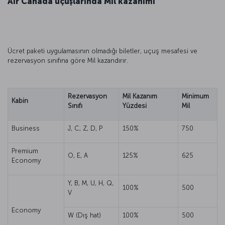
Air Canada uçuşlarında Mil kazanımı
Ücret paketi uygulamasının olmadığı biletler, uçuş mesafesi ve
rezervasyon sınıfına göre Mil kazandırır.
Rezervasyon
Mil Kazanım
Minimum
Kabin
Sınıfı
Yüzdesi
Mil
Business
J, C, Z, D, P
150%
750
Premium
O, E, A
125%
625
Economy
Y, B, M, U, H, Q,
100%
500
V
Economy
W (Dış hat)
100%
500