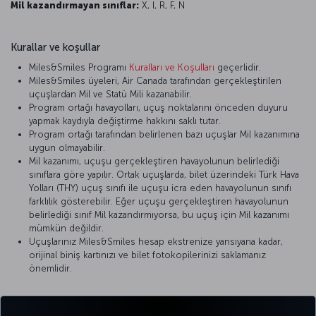
Mil kazandırmayan sınıflar:
X, I, R, F, N
Kurallar ve koşullar
Miles&Smiles Programı
Kuralları ve Koşulları
geçerlidir.
Miles&Smiles üyeleri, Air Canada tarafından gerçekleştirilen
uçuşlardan Mil ve Statü Mili kazanabilir.
Program ortağı havayolları, uçuş noktalarını önceden duyuru
yapmak kaydıyla değiştirme hakkını saklı tutar.
Program ortağı tarafından belirlenen bazı uçuşlar Mil kazanımına
uygun olmayabilir.
Mil kazanımı, uçuşu gerçekleştiren havayolunun belirlediği
sınıflara göre yapılır. Ortak uçuşlarda, bilet üzerindeki Türk Hava
Yolları (THY) uçuş sınıfı ile uçuşu icra eden havayolunun sınıfı
farklılık gösterebilir. Eğer uçuşu gerçekleştiren havayolunun
belirlediği sınıf Mil kazandırmıyorsa, bu uçuş için Mil kazanımı
mümkün değildir.
Uçuşlarınız Miles&Smiles hesap ekstrenize yansıyana kadar,
orijinal biniş kartınızı ve bilet fotokopilerinizi saklamanız
önemlidir.
Detaylı bilgi için
Air Canada
’nın resmi internet sitesini ziyaret