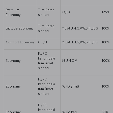
Premium
Tüm ücret
O,E,A
125%
Economy
sınıfları
Tüm ücret
Latitude Economy
Y,B,M,U,H,Q,V,W,S,T,L,K,G
100%
sınıfları
Comfort Economy
CO/FF
Y,B,M,U,H,Q,V,W,S,T,L,K,G
100%
FL/RC
haricindeki
Economy
M,U,H,Q,V
100%
tüm ücret
sınıfları
FL/RC
haricindeki
Economy
W (Dış hat)
100%
tüm ücret
sınıfları
FL/RC
haricindeki
Economy
W (İç hat)
50%