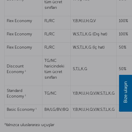
tüm ücret
sınıfları
Flex Economy
FL/RC
Y,B,M,U,H,Q,V
100%
Flex Economy
FL/RC
W,S,T,L,K,G (Dış hat)
100%
Flex Economy
FL/RC
W,S,T,L,K,G (İç hat)
50%
TG/NC
Discount
haricindeki
S,T,L,K,G
50%
1
Economy
tüm ücret
sınıfları
Bize ulaşın
Standard
TG/NC
Y,B,M,U,H,Q,V,W,S,T,L,K,G
50%
1
Economy
1
Basic Economy
BA/LG/BV/BQ
Y,B,M,U,H,Q,V,W,S,T,L,K,G
25%
1
Yalnızca uluslararası uçuşlar