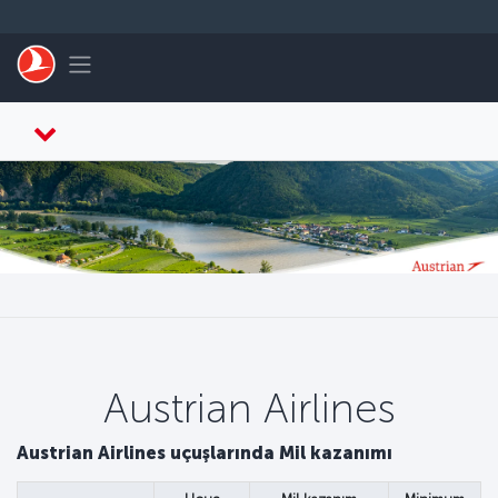
Skip to main content
Toggle navigation
Austrian Airlines
Austrian Airlines uçuşlarında Mil kazanımı