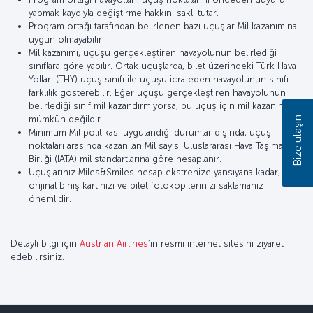
yapmak kaydıyla değiştirme hakkını saklı tutar.
Program ortağı tarafından belirlenen bazı uçuşlar Mil kazanımına
uygun olmayabilir.
Mil kazanımı, uçuşu gerçekleştiren havayolunun belirlediği
sınıflara göre yapılır. Ortak uçuşlarda, bilet üzerindeki Türk Hava
Yolları (THY) uçuş sınıfı ile uçuşu icra eden havayolunun sınıfı
farklılık gösterebilir. Eğer uçuşu gerçekleştiren havayolunun
belirlediği sınıf mil kazandırmıyorsa, bu uçuş için mil kazanımı
mümkün değildir.
Bize ulaşın
Minimum Mil politikası uygulandığı durumlar dışında, uçuş
noktaları arasında kazanılan Mil sayısı Uluslararası Hava Taşımacılığı
Birliği (IATA) mil standartlarına göre hesaplanır.
Uçuşlarınız Miles&Smiles hesap ekstrenize yansıyana kadar,
orijinal biniş kartınızı ve bilet fotokopilerinizi saklamanız
önemlidir.
Detaylı bilgi için
Austrian Airlines
’ın resmi internet sitesini ziyaret
edebilirsiniz.