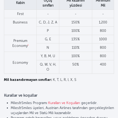
Uçuş
Mil kazanım
Minimum
Kabin
sınıfları
yüzdesi
Mil
First
-
-
-
Business
C, D, J, Z, A
150%
1,200
P
100%
800
G, E
135%
1000
Premium
1
Economy
N
110%
800
Y, B, M, U
100%
800
Economy
Q, W, V, H,
50%
400
O
Mil kazandırmayan sınıflar:
K, T, L, R, I, X, S
Kurallar ve koşullar
Miles&Smiles Programı
Kuralları ve Koşulları
geçerlidir.
Miles&Smiles üyeleri, Austrian Airlines tarafından gerçekleştirilen
uçuşlardan Mil ve Statü Mili kazanabilir.
Program ortağı havayolları, uçuş noktalarını önceden duyuru