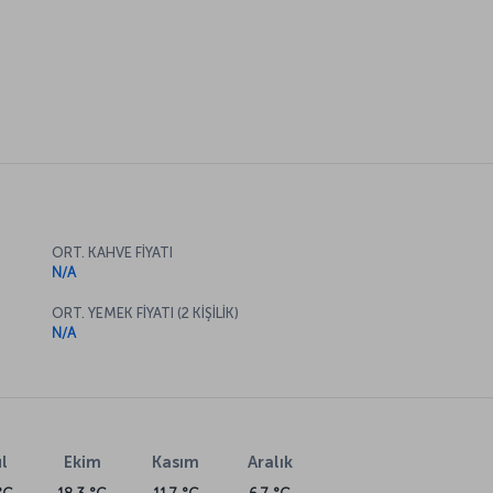
ORT. KAHVE FİYATI
N/A
ORT. YEMEK FİYATI (2 KİŞİLİK)
N/A
l
Ekim
Kasım
Aralık