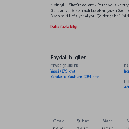
4 bin yıllık Şiraz’ın adı antik Persepolis kent
Gülistan ve Bostan adlı kitapların yazarı Sadi il
Divan şairi Hafız yer alıyor. “Şairler şehri”, “şi
yapıların, doğanın güzelliği içine özenle yerleş
Daha fazla bilgi
Faydalı bilgiler
ÇEVRE ŞEHİRLER
PA
Yasuj (179 km)
İra
Bandar-e Büshehr (294 km)
ÜL
+9
Ocak
Şubat
Mart
N