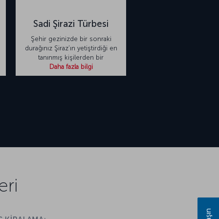
Sadi Şirazi Türbesi
Şehir gezinizde bir sonraki
durağınız Şiraz’ın yetiştirdiği en
tanınmış kişilerden bir
Daha fazla bilgi
eri