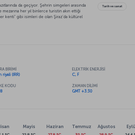
 yazıtlarında da geçiyor. Şehrin simgeleri arasında
Tarih ve sanat
e mezarına her yıl binlerce turistin akın ettiği
irler kenti” gibi isimleri de olan Şiraz’da kültürel
tirildiğini ilk bakışta fark edeceksiniz.
RA BİRİMİ
ELEKTRİK ENERJİSİ
n riyali (IRR)
C, F
KE KODU
ZAMAN DİLİMİ
8
GMT +3:30
isan
Mayis
Haziran
Temmuz
Ağustos
Eylü