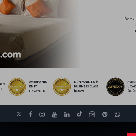
Bookin
h
AVRUPA’NIN
DÜNYANIN EN İYİ
AVRUP
RLD
EN İYİ
BUSINESS CLASS
UÇAK
SS
HAVAYOLU
İKRAMI
ÖDÜ
Twitter
Facebook
Instagram
Youtube
LinkedIn
Tiktok
Blog
Pinterest
What
VE UÇUŞ NOKTALARI
YARDIM
TURKISH AIRLINES HOLIDAYS
MILES&S