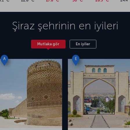
6.1 °C
22.8 °C
27.8 °C
30 °C
28.9 °C
24.4 
Şiraz
şehrinin en iyileri
Mutlaka gör
En iyiler
A
E