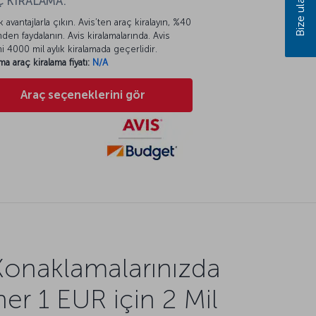
Bize ulaşın
 KİRALAMA:
k avantajlarla çıkın. Avis’ten araç kiralayın, %40
mden faydalanın. Avis kiralamalarında. Avis
mi 4000 mil aylık kiralamada geçerlidir.
ma araç kiralama fiyatı:
N/A
Araç seçeneklerini gör
Konaklamalarınızda
her 1 EUR için 2 Mil