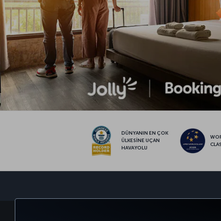
DÜNYANIN EN ÇOK
WO
ÜLKESİNE UÇAN
CLA
HAVAYOLU
BİLET AL VE YÖNET
DENEYİM
FIRSATLAR 