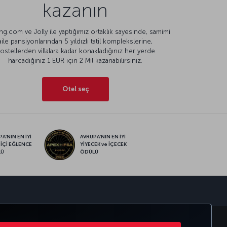
kazanın
g.com ve Jolly ile yaptığımız ortaklık sayesinde, samimi
aile pansiyonlarından 5 yıldızlı tatil komplekslerine,
ostellerden villalara kadar konakladığınız her yerde
harcadığınız 1 EUR için 2 Mil kazanabilirsiniz.
Otel seç
A’NIN EN İYİ
AVRUPA’NIN EN İYİ
 İÇİ EĞLENCE
YİYECEK ve İÇECEK
LÜ
ÖDÜLÜ
sapp
MILES
CORPORATE CLUB
TÜRK HAVA YOLLARI