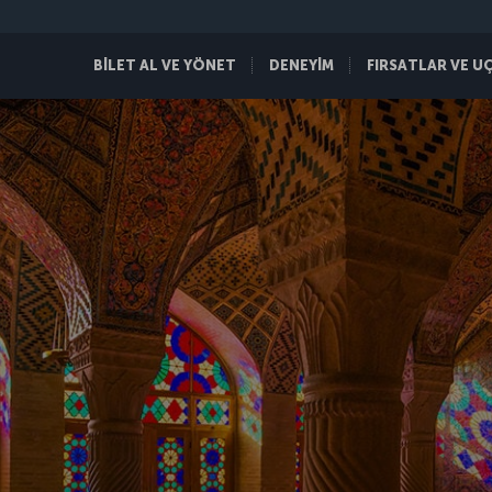
BİLET AL VE YÖNET
DENEYİM
FIRSATLAR VE U