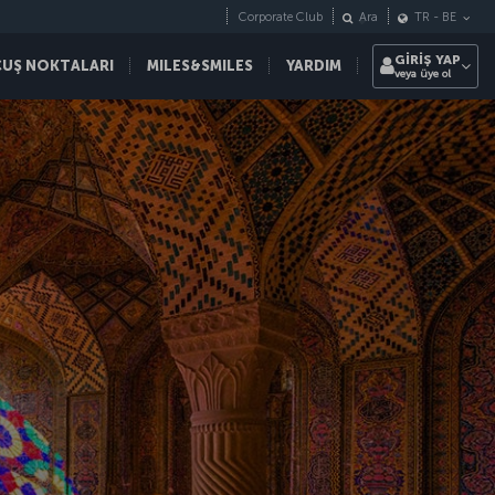
Corporate Club
Ara
TR
-
BE
GİRİŞ YAP
ÇUŞ NOKTALARI
MILES&SMILES
YARDIM
veya üye ol