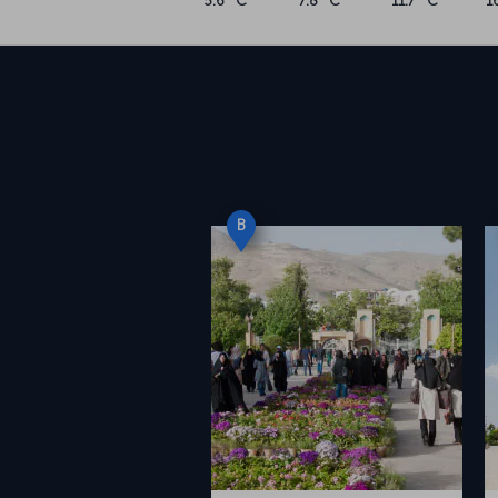
5.6 °C
7.8 °C
11.7 °C
1
B