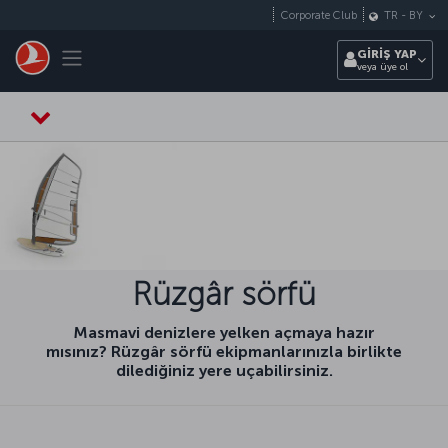
Skip to main content
Corporate Club
TR
-
BY
Toggle navigation
GİRİŞ YAP
veya üye ol
Rüzgâr sörfü
Masmavi denizlere yelken açmaya hazır
mısınız? Rüzgâr sörfü ekipmanlarınızla birlikte
dilediğiniz yere uçabilirsiniz.