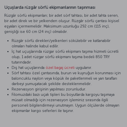
Uçuşlarda rüzgâr sörfü ekipmanlarının taşınması
Rüzgâr sörfü ekipmanları; bir adet sörf tahtası, bir adet tahta seren,
bir adet direk ve bir yelkenden oluşur. Rüzgâr sörfü çantası kişisel
eşyaları içermemelidir. Maksimum uzunluğu 292 cm (115 inç),
genişliği ise 60 cm (24 inç) olmalıdır.
Rüzgâr sörfü direkleri/yelkenleri sökülebilir ve katlanabilir
olmaları halinde kabul edilir.
İç hat uçuşlarında rüzgar sörfü ekipmanı taşıma hizmeti ücretli
olup, 1 adet rüzgar sörfü ekipmanı taşıma bedeli 850 TRY
tutarındadır.
Dış hat uçuşlarında
özel bagaj ücreti
uygulanır.
Sörf tahtası özel çantasında, burun ve kuyruğun korunması için
baloncuklu naylon veya köpük ile paketlenmeli ve yan tarafları
darbeyi yumuşatacak şekilde desteklenmelidir.
Rezervasyon girişinin yapılması zorunludur.
Filomuzdaki bazı uçak tipleri bu boyutlarda kargoyu taşımaya
müsait olmadığı için rezervasyon işleminiz sırasında ilgili
personeli bilgilendirmeyi unutmayın. Uygun ölçülerde olmayan
ekipmanlar kargo seferleri ile taşınır.