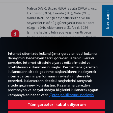
Malaga (AGP), Bilbao (BIO), Sevilla (SVQ) çıkışlı;
Bize ulaşın
Denpasar (DPS), Cakarta (JKT), Male (MLE),
Manila (MNL) varışlı seyahatlerinizde ve bu
seyahatlerin dönüş güzergâhlarında bir adet
rüzgar sörfü ekipmanınızı 31 Aralık 2026
tarihine kadar biletinizde yazan kayıtlı bagaj
hakkı içerisine dahil ederek taşıyoruz. Birden
fazla rüzgar sörfü ekipmanınızın olması ya da
seyahatinizin Türkiye’de 24 saatten fazla
duraklama içermesi durumunda
spor
İnternet sitemizde kullandığımız çerezler ideal kullanıcı
malzemeleri ücretleri
geçerlidir.
deneyimini hedefleyen farklı görevler üstlenir. Gerekli
çerezler, internet sitesinin ziyaret edilebilmesini ve
özelliklerinin kullanılmasını sağlar. Performans çerezleri,
kullanıcıların sitede gezinme alışkanlıklarını inceleyerek
Twitter
Facebook
Instagram
Youtube
LinkedIn
Tiktok
Blog
Pinterest
What
internet sitesinin performansını iyileştirir. İşlevsellik
çerezleri, kullanıcıların sitedeki seçimlerini tanıyarak
sitede gezinmeyi kolaylaştırır. Pazarlama çerezleri,
BİLET
FIRSATLAR
CORPORA
promosyon ve sosyal medya bilgilerini kullanarak uygun
AL VE
DENEYİM
VE UÇUŞ
YARDIM
MILES&SMILES
CLUB
YÖNET
NOKTALARI
kampanyaları haber verir.
Çerez politikamızı inceleyin.
Tüm çerezleri kabul ediyorum
Bilgi Toplumu Hizmetleri
Erişilebilirlik
Gizlilik ve Çerez Politikası
Yasal Uyarı
Yolcu Hakları