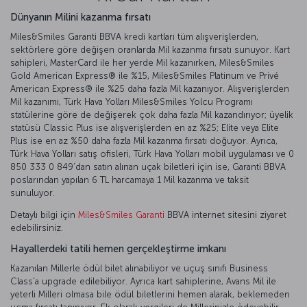
Dünyanın Milini kazanma fırsatı
Miles&Smiles Garanti BBVA kredi kartları tüm alışverişlerden,
sektörlere göre değişen oranlarda Mil kazanma fırsatı sunuyor. Kart
sahipleri, MasterCard ile her yerde Mil kazanırken, Miles&Smiles
Gold American Express®️ ile %15, Miles&Smiles Platinum ve Privé
American Express®️ ile %25 daha fazla Mil kazanıyor. Alışverişlerden
Mil kazanımı, Türk Hava Yolları Miles&Smiles Yolcu Programı
statülerine göre de değişerek çok daha fazla Mil kazandırıyor; üyelik
statüsü Classic Plus ise alışverişlerden en az %25; Elite veya Elite
Plus ise en az %50 daha fazla Mil kazanma fırsatı doğuyor. Ayrıca,
Türk Hava Yolları satış ofisleri, Türk Hava Yolları mobil uygulaması ve 0
850 333 0 849’dan satın alınan uçak biletleri için ise, Garanti BBVA
poslarından yapılan 6 TL harcamaya 1 Mil kazanma ve taksit
sunuluyor.
Detaylı bilgi için
Miles&Smiles Garanti
BBVA internet sitesini ziyaret
edebilirsiniz.
Hayallerdeki tatili hemen gerçekleştirme imkanı
Kazanılan Millerle ödül bilet alınabiliyor ve uçuş sınıfı Business
Class’a upgrade edilebiliyor. Ayrıca kart sahiplerine, Avans Mil ile
yeterli Milleri olmasa bile ödül biletlerini hemen alarak, beklemeden