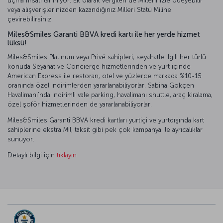
uçma fırsatı tanınıyor. Ek olarak vergileri de Millerinizle ödeyebilir
veya alışverişlerinizden kazandığınız Milleri Statü Miline
çevirebilirsiniz.
Miles&Smiles Garanti BBVA kredi kartı ile her yerde hizmet
lüksü!
Miles&Smiles Platinum veya Privé sahipleri, seyahatle ilgili her türlü
konuda Seyahat ve Concierge hizmetlerinden ve yurt içinde
American Express ile restoran, otel ve yüzlerce markada %10-15
oranında özel indirimlerden yararlanabiliyorlar. Sabiha Gökçen
Havalimanı’nda indirimli vale parking, havalimanı shuttle, araç kiralama,
özel şoför hizmetlerinden de yararlanabiliyorlar.
Miles&Smiles Garanti BBVA kredi kartları yurtiçi ve yurtdışında kart
sahiplerine ekstra Mil, taksit gibi pek çok kampanya ile ayrıcalıklar
sunuyor.
Detaylı bilgi için
tıklayın