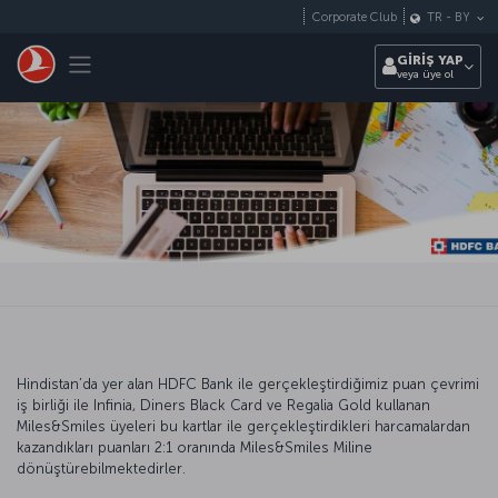
Skip to main content
Corporate Club
TR
-
BY
Toggle navigation
GİRİŞ YAP
veya üye ol
Hindistan’da yer alan HDFC Bank ile gerçekleştirdiğimiz puan çevrimi
iş birliği ile Infinia, Diners Black Card ve Regalia Gold kullanan
Miles&Smiles üyeleri bu kartlar ile gerçekleştirdikleri harcamalardan
kazandıkları puanları 2:1 oranında Miles&Smiles Miline
dönüştürebilmektedirler.