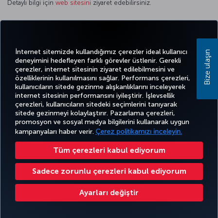
Detaylı bilgi için
web sitesini
ziyaret edebilirsiniz.
Twitter
Facebook
Instagram
Youtube
LinkedIn
Tiktok
Blog
Pinterest
What
İnternet sitemizde kullandığımız çerezler ideal kullanıcı
Bize ulaşın
deneyimini hedefleyen farklı görevler üstlenir. Gerekli
çerezler, internet sitesinin ziyaret edilebilmesini ve
BİLET
FIRSATLAR
özelliklerinin kullanılmasını sağlar. Performans çerezleri,
CORPORA
AL VE
DENEYİM
VE UÇUŞ
YARDIM
MILES&SMILES
kullanıcıların sitede gezinme alışkanlıklarını inceleyerek
CLUB
YÖNET
NOKTALARI
internet sitesinin performansını iyileştirir. İşlevsellik
çerezleri, kullanıcıların sitedeki seçimlerini tanıyarak
sitede gezinmeyi kolaylaştırır. Pazarlama çerezleri,
promosyon ve sosyal medya bilgilerini kullanarak uygun
Bilgi Toplumu Hizmetleri
Erişilebilirlik
Gizlilik ve Çerez Politikası
Yasal Uyarı
Yolcu Hakları
kampanyaları haber verir.
Çerez politikamızı inceleyin.
Çerez Ayarlarını Değiştir
Tüm çerezleri kabul ediyorum
Türk Hava Yolları A.O. Her hakkı saklıdır. © 1996 - 2026
Sadece zorunlu çerezleri kabul ediyorum
Ayarları değiştir