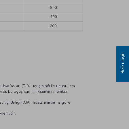
800
400
200
Bize ulaşın
Hava Yolları (THY) uçuş sınıfı ile uçuşu icra
ıyorsa, bu uçuş için mil kazanımı mümkün
lığı Birliği (IATA) mil standartlarına göre
önemlidir.