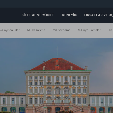
BİLET AL VE YÖNET
DENEYİM
FIRSATLAR VE U
ve ayrıcalıklar
Mil kazanma
Mil harcama
Mil uygulamaları
Ka