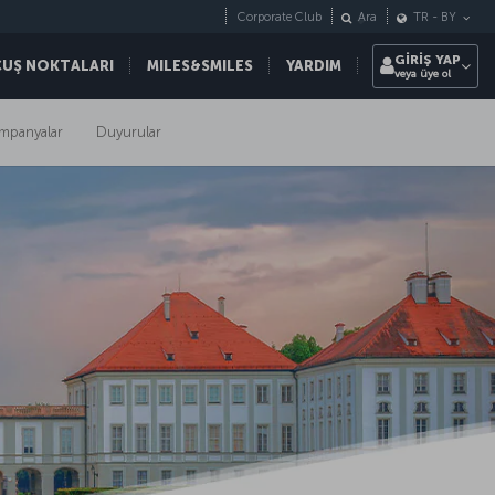
Corporate Club
Ara
TR
-
BY
GİRİŞ YAP
ÇUŞ NOKTALARI
MILES&SMILES
YARDIM
veya üye ol
mpanyalar
Duyurular