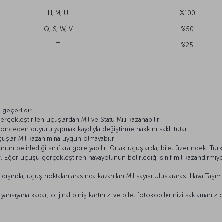
H, M, U
%100
Q, S, W, V
%50
T
%25
ı
geçerlidir.
rçekleştirilen uçuşlardan Mil ve Statü Mili kazanabilir.
ı önceden duyuru yapmak kaydıyla değiştirme hakkını saklı tutar.
çuşlar Mil kazanımına uygun olmayabilir.
n belirlediği sınıflara göre yapılır. Ortak uçuşlarda, bilet üzerindeki Türk 
lir. Eğer uçuşu gerçekleştiren havayolunun belirlediği sınıf mil kazandırm
ışında, uçuş noktaları arasında kazanılan Mil sayısı Uluslararası Hava Taşımacı
nsıyana kadar, orijinal biniş kartınızı ve bilet fotokopilerinizi saklamanız 