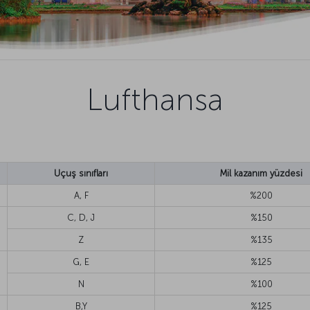
Lufthansa
Uçuş sınıfları
Mil kazanım yüzdesi
A, F
%200
C, D, J
%150
Z
%135
G, E
%125
N
%100
B,Y
%125