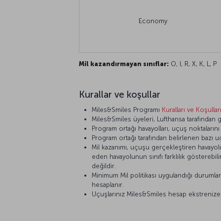
Economy
Mil kazandırmayan sınıflar:
O, I, R, X, K, L, P
Kurallar ve koşullar
Miles&Smiles Programı
Kuralları ve Koşullar
Miles&Smiles üyeleri, Lufthansa tarafından ge
Program ortağı havayolları, uçuş noktaların
Program ortağı tarafından belirlenen bazı u
Mil kazanımı, uçuşu gerçekleştiren havayolunu
eden havayolunun sınıfı farklılık gösterebi
değildir.
Minimum Mil politikası uygulandığı durumlar d
hesaplanır.
Uçuşlarınız Miles&Smiles hesap ekstrenize ya