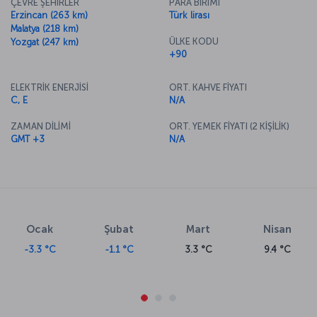
ÇEVRE ŞEHİRLER
PARA BİRİMİ
Erzincan (263 km)
Türk lirası
Malatya (218 km)
ÜLKE KODU
Yozgat (247 km)
+90
ELEKTRİK ENERJİSİ
ORT. KAHVE FİYATI
C, E
N/A
ZAMAN DİLİMİ
ORT. YEMEK FİYATI (2 KİŞİLİK)
GMT +3
N/A
Ocak
Şubat
Mart
Nisan
-3.3 °C
-1.1 °C
3.3 °C
9.4 °C