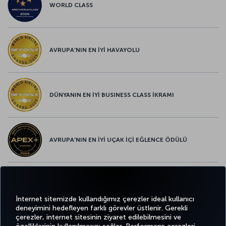
WORLD CLASS
AVRUPA’NIN EN İYİ HAVAYOLU
DÜNYANIN EN İYİ BUSINESS CLASS İKRAMI
AVRUPA’NIN EN İYİ UÇAK İÇİ EĞLENCE ÖDÜLÜ
AVRUPA’NIN EN İYİ YİYECEK ve İÇECEK ÖDÜLÜ
İnternet sitemizde kullandığımız çerezler ideal kullanıcı
deneyimini hedefleyen farklı görevler üstlenir. Gerekli
çerezler, internet sitesinin ziyaret edilebilmesini ve