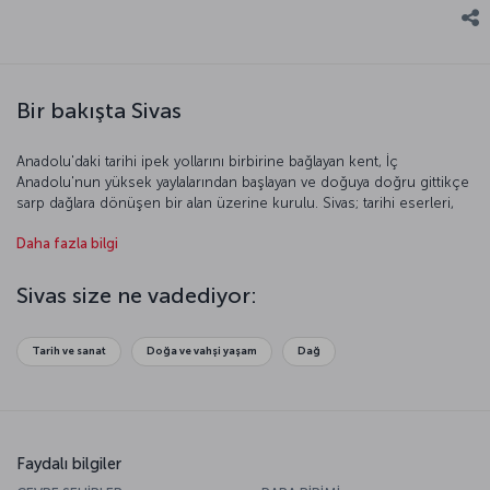
Bir bakışta Sivas
Anadolu'daki tarihi ipek yollarını birbirine bağlayan kent, İç
Anadolu'nun yüksek yaylalarından başlayan ve doğuya doğru gittikçe
sarp dağlara dönüşen bir alan üzerine kurulu. Sivas; tarihi eserleri,
müzeleri, doğal güzellikleri, mağaraları, medreseleri, hamamları,
Daha fazla bilgi
yaylaları, kümbetleri ve türbeleriyle önemli bir turizm kenti. Her yıl
çok sayıda turist ağırlayan bu kente daha yakından bakmanızı
öneririz.
Sivas size ne vadediyor:
Tarih ve sanat
Doğa ve vahşi yaşam
Dağ
Faydalı bilgiler