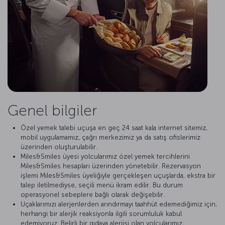
Genel bilgiler
Özel yemek talebi uçuşa en geç 24 saat kala internet sitemiz,
mobil uygulamamız, çağrı merkezimiz ya da satış ofislerimiz
üzerinden oluşturulabilir.
Miles&Smiles üyesi yolcularımız özel yemek tercihlerini
Miles&Smiles hesapları üzerinden yönetebilir. Rezervasyon
işlemi Miles&Smiles üyeliğiyle gerçekleşen uçuşlarda, ekstra bir
talep iletilmediyse, seçili menü ikram edilir. Bu durum
operasyonel sebeplere bağlı olarak değişebilir.
Uçaklarımızı alerjenlerden arındırmayı taahhüt edemediğimiz için,
herhangi bir alerjik reaksiyonla ilgili sorumluluk kabul
edemiyoruz. Belirli bir gıdaya alerjisi olan yolcularımız,