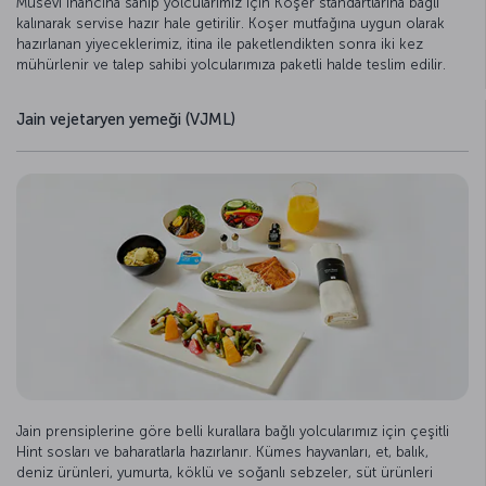
Musevi inancına sahip yolcularımız için Koşer standartlarına bağlı
kalınarak servise hazır hale getirilir. Koşer mutfağına uygun olarak
hazırlanan yiyeceklerimiz, itina ile paketlendikten sonra iki kez
mühürlenir ve talep sahibi yolcularımıza paketli halde teslim edilir.
Jain vejetaryen yemeği (VJML)
Jain prensiplerine göre belli kurallara bağlı yolcularımız için çeşitli
Hint sosları ve baharatlarla hazırlanır. Kümes hayvanları, et, balık,
deniz ürünleri, yumurta, köklü ve soğanlı sebzeler, süt ürünleri