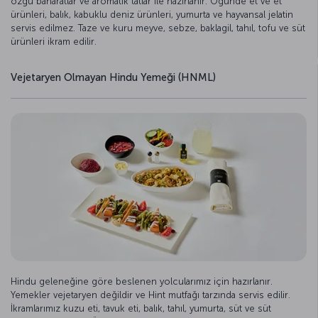
özgü baharatlar ve aromatik tatlar ile hazırlanır. Öğünde et ve et
ürünleri, balık, kabuklu deniz ürünleri, yumurta ve hayvansal jelatin
servis edilmez. Taze ve kuru meyve, sebze, baklagil, tahıl, tofu ve süt
ürünleri ikram edilir.
Vejetaryen Olmayan Hindu Yemeği (HNML)
Hindu geleneğine göre beslenen yolcularımız için hazırlanır.
Yemekler vejetaryen değildir ve Hint mutfağı tarzında servis edilir.
İkramlarımız kuzu eti, tavuk eti, balık, tahıl, yumurta, süt ve süt