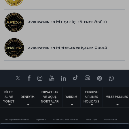
AVRUPA’NIN EN İYİ UÇAK İÇİ EĞLENCE ÖDÜLÜ
AVRUPA’NIN EN İYİ YİYECEK ve İÇECEK ÖDÜLÜ
Twitter
Facebook
Instagram
Youtube
LinkedIn
Tiktok
Blog
Pinterest
What
BİLET
FIRSATLAR
TURKISH
AL VE
DENEYİM
VE UÇUŞ
YARDIM
AIRLINES
MILES&SMILES
YÖNET
NOKTALARI
HOLIDAYS
Bilgi Toplumu Hizmetleri
Erişilebilirlik
Gizlilik ve Çerez Politikası
Yasal Uyarı
Yolcu Hakları
Çerez Ayarlarını Değiştir