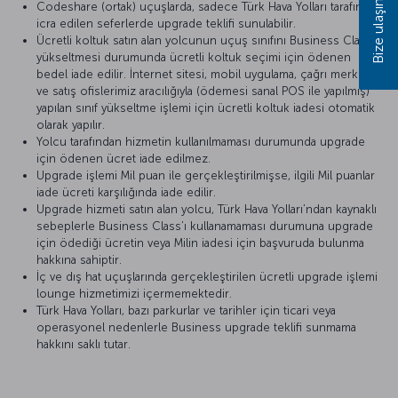
Bize ulaşın
Codeshare (ortak) uçuşlarda, sadece Türk Hava Yolları tarafından
icra edilen seferlerde upgrade teklifi sunulabilir.
Ücretli koltuk satın alan yolcunun uçuş sınıfını Business Class’a
yükseltmesi durumunda ücretli koltuk seçimi için ödenen
bedel iade edilir. İnternet sitesi, mobil uygulama, çağrı merkezi
ve satış ofislerimiz aracılığıyla (ödemesi sanal POS ile yapılmış)
yapılan sınıf yükseltme işlemi için ücretli koltuk iadesi otomatik
olarak yapılır.
Yolcu tarafından hizmetin kullanılmaması durumunda upgrade
için ödenen ücret iade edilmez.
Upgrade işlemi Mil puan ile gerçekleştirilmişse, ilgili Mil puanlar
iade ücreti karşılığında iade edilir.
Upgrade hizmeti satın alan yolcu, Türk Hava Yolları’ndan kaynaklı
sebeplerle Business Class’ı kullanamaması durumuna upgrade
için ödediği ücretin veya Milin iadesi için başvuruda bulunma
hakkına sahiptir.
İç ve dış hat uçuşlarında gerçekleştirilen ücretli upgrade işlemi
lounge hizmetimizi içermemektedir.
Türk Hava Yolları, bazı parkurlar ve tarihler için ticari veya
operasyonel nedenlerle Business upgrade teklifi sunmama
hakkını saklı tutar.