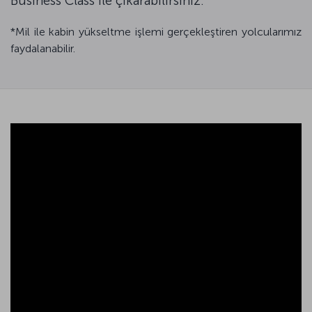
Business Class ile çıkarabilirsiniz.
*Mil ile kabin yükseltme işlemi gerçekleştiren yolcularımız
faydalanabilir.