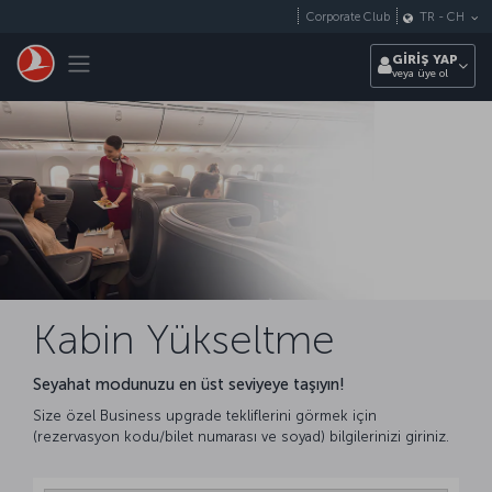
Skip to main content
Corporate Club
TR
-
CH
Toggle navigation
GİRİŞ YAP
veya üye ol
Kabin Yükseltme
Seyahat modunuzu en üst seviyeye taşıyın!
Size özel Business upgrade tekliflerini görmek için
(rezervasyon kodu/bilet numarası ve soyad) bilgilerinizi giriniz.