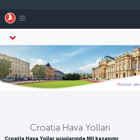
Skip to main content
Toggle navigation
Croatia Hava Yolları
Croatia Hava Yollar uçuşlarında Mil kazanımı