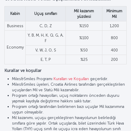
Mil kazanım
Minimum
Kabin
Uçuş sınıfları
yüzdesi
Mil
Business
C, D, Z
%150
1,200
Y, B, M, H, K, Q, G, A,
%100
800
F
Economy
V, W, J, O, S
%50
400
E, T, P
%25
200
Kurallar ve koşullar
Miles&Smiles Programı
Kuralları ve Koşulları
geçerlidir.
Miles&Smiles üyeleri, Croatia Airlines tarafından gerçekleştirilen
uçuşlardan Mil ve Statü Mili kazanabilir.
Program ortağı havayolları, uçuş noktalarını önceden duyuru
yapmak kaydıyla değiştirme hakkını saklı tutar.
Program ortağı tarafından belirlenen bazı uçuşlar Mil kazanımına
uygun olmayabilir.
Mil kazanımı, uçuşu gerçekleştiren havayolunun belirlediği
sınıflara göre yapılır. Ortak uçuşlarda, bilet üzerindeki Türk Hava
Yolları (THY) uçuş sınıfı ile uçuşu icra eden havayolunun sınıfı