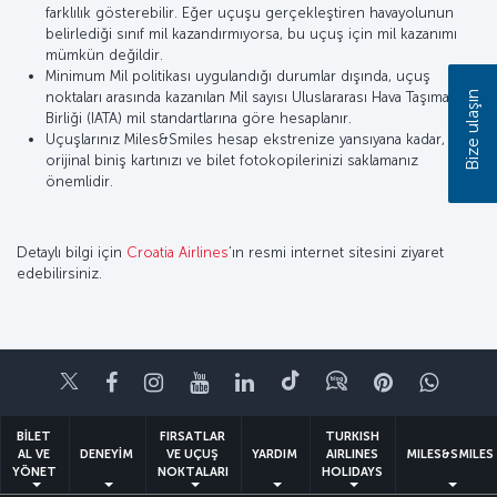
farklılık gösterebilir. Eğer uçuşu gerçekleştiren havayolunun
belirlediği sınıf mil kazandırmıyorsa, bu uçuş için mil kazanımı
mümkün değildir.
Minimum Mil politikası uygulandığı durumlar dışında, uçuş
Bize ulaşın
noktaları arasında kazanılan Mil sayısı Uluslararası Hava Taşımacılığı
Birliği (IATA) mil standartlarına göre hesaplanır.
Uçuşlarınız Miles&Smiles hesap ekstrenize yansıyana kadar,
orijinal biniş kartınızı ve bilet fotokopilerinizi saklamanız
önemlidir.
Detaylı bilgi için
Croatia Airlines
’ın resmi internet sitesini ziyaret
edebilirsiniz.
Twitter
Facebook
Instagram
Youtube
LinkedIn
Tiktok
Blog
Pinterest
What
BİLET
FIRSATLAR
TURKISH
AL VE
DENEYİM
VE UÇUŞ
YARDIM
AIRLINES
MILES&SMILES
YÖNET
NOKTALARI
HOLIDAYS