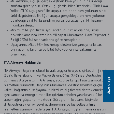
Mil kazanımı, uçuşu gerçekleştiren hava yolunun belirlediği
sınıflara göre yapılır. Ortak uçuşlarda, bilet üzerindeki Türk Hava
Yolları (THY) uçuş sınıfı ile uçuşu icra eden hava yolunun sınıfı
farklılık gösterebilir. Eğer uçuşu gerçekleştiren hava yolunun
belirlediği sınıf Mil kazandırmıyorsa, bu uçuş için Mil kazanımı
mümkün değildir.
Minimum Mil politikası uygulandığı durumlar dışında, uçuş
noktaları arasında kazanılan Mil sayısı Uluslararası Hava Taşımacılığı
Birliği (IATA) Mil standartlarına göre hesaplanır.
Uçuşlarınız Miles&Smiles hesap ekstrenize yansıyana kadar,
orijinal biniş kartınızı ve bilet fotokopilerinizi saklamanız
önemlidir.
ITA Airways Hakkında
ITA Airways, İtalya’nın ulusal bayrak taşıyıcı havayolu şirketidir. Şirketin
%59’u İtalya Ekonomi ve Maliye Bakanlığı’na, %41’i ise Deutsche
Bize ulaşın
Lufthansa AG’ye aittir. ITA Airways, yolcu ve kargo hava taşımacılığı
hizmetleri sunmakta; İtalya’nın uluslararası destinasyonlara güçlü ve
kaliteli bağlantısını sağlayarak turizmi ve dış ticareti desteklemekte,
aynı zamanda entegre mobilite çözümlerinden yararlanarak ülke içi
ulaşım ağını güçlendirmektedir. Süreçlerini kapsamlı biçimde
dijitalleştirerek en iyi seyahat deneyimini ve kişiselleştirilmiş
hizmetleri sunmayı hedefleyen ITA Airways, müşteri memnuniyetini