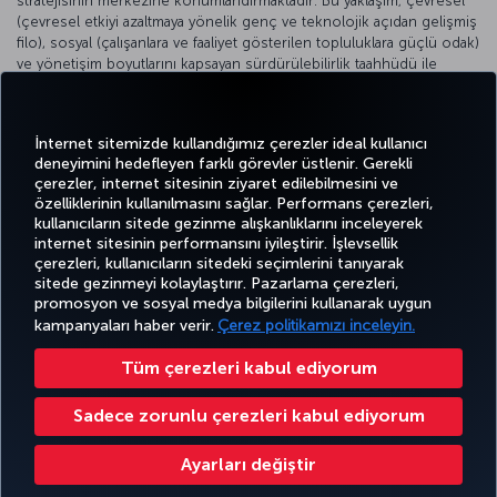
stratejisinin merkezine konumlandırmaktadır. Bu yaklaşım; çevresel
(çevresel etkiyi azaltmaya yönelik genç ve teknolojik açıdan gelişmiş
filo), sosyal (çalışanlara ve faaliyet gösterilen topluluklara güçlü odak)
ve yönetişim boyutlarını kapsayan sürdürülebilirlik taahhüdü ile
desteklenmektedir.
Detaylı bilgi için
ITA Airways
resmi web sitesini ziyaret edebilirsiniz.
İnternet sitemizde kullandığımız çerezler ideal kullanıcı
deneyimini hedefleyen farklı görevler üstlenir. Gerekli
çerezler, internet sitesinin ziyaret edilebilmesini ve
özelliklerinin kullanılmasını sağlar. Performans çerezleri,
kullanıcıların sitede gezinme alışkanlıklarını inceleyerek
Twitter
Facebook
Instagram
Youtube
LinkedIn
Tiktok
Blog
Pinterest
What
internet sitesinin performansını iyileştirir. İşlevsellik
çerezleri, kullanıcıların sitedeki seçimlerini tanıyarak
sitede gezinmeyi kolaylaştırır. Pazarlama çerezleri,
BİLET
FIRSATLAR
TURKISH
promosyon ve sosyal medya bilgilerini kullanarak uygun
AL VE
DENEYİM
VE UÇUŞ
YARDIM
AIRLINES
MILES&SMILES
YÖNET
NOKTALARI
HOLIDAYS
kampanyaları haber verir.
Çerez politikamızı inceleyin.
Tüm çerezleri kabul ediyorum
Bilgi Toplumu Hizmetleri
Erişilebilirlik
Gizlilik ve Çerez Politikası
Yasal Uyarı
Yolcu Hakları
Sadece zorunlu çerezleri kabul ediyorum
Çerez Ayarlarını Değiştir
Türk Hava Yolları A.O. Her hakkı saklıdır. © 1996 - 2026
Ayarları değiştir