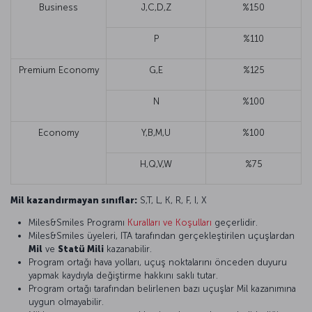
Business
J,C,D,Z
%150
P
%110
Premium Economy
G,E
%125
N
%100
Economy
Y,B,M,U
%100
H,Q,V,W
%75
Mil kazandırmayan sınıflar:
S,T, L, K, R, F, I, X
Miles&Smiles Programı
Kuralları ve Koşulları
geçerlidir.
Miles&Smiles üyeleri, ITA tarafından gerçekleştirilen uçuşlardan
Mil
ve
Statü Mili
kazanabilir.
Program ortağı hava yolları, uçuş noktalarını önceden duyuru
yapmak kaydıyla değiştirme hakkını saklı tutar.
Program ortağı tarafından belirlenen bazı uçuşlar Mil kazanımına
uygun olmayabilir.