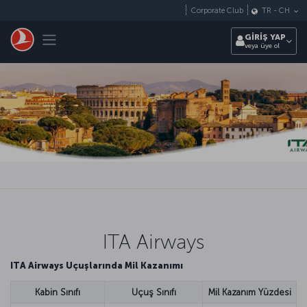
Skip to main content
Corporate Club
TR
-
CH
Toggle navigation
GİRİŞ YAP
veya üye ol
ITA Airways
ITA Airways Uçuşlarında Mil Kazanımı
Kabin Sınıfı
Uçuş Sınıfı
Mil Kazanım Yüzdesi