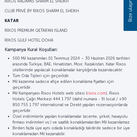
RIXOS RADAMIS SHARM EL SHEIKH
Bize ulaşın
CLUB PRIVĖ BY RIXOS SHARM EL SHEIKH
KATAR
RIXOS PREMIUM QETAIFAN ISLAND
RIXOS GULF HOTEL DOHA
Kampanya Kural Koşulları:
500 Mil kazanımları 01 Temmuz 2024 – 30 Haziran 2026 tarihleri
arasında Türkiye, BAE, Hırvatistan, Mısır, Kazakistan, Katar Rixos
otellerinde yapılacak konaklamalar karşılığında kazanılacaktir.
Tüm Oda Tipleri için geçerlidir.
Mil kazanma sadece afişe edilen konaklama fiyatları için
geçerlidir.
Mil Kampanyası Rixos Hotels web sitesi (
rixos.com
), Rixos
Hotels Çağrı Merkezi 444 1 797 (dahil numara - 9) local / +90
850 755 1 797 international ve Direkt yapılan rezervasyonlarda
geçerlidir.
Özel indirimlerle yapılan konaklamalar (acente, şirket, havayolu
firması indirimleri vs.) ve saatlik konaklamalardan Mil kazanılamaz.
Birden fazla üye aynı odada konakladığı takdirde sadece bir üye
konaklamadan Mil kazanabilir.