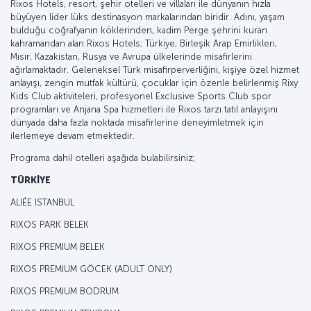
Rixos Hotels, resort, şehir otelleri ve villaları ile dünyanın hızla
büyüyen lider lüks destinasyon markalarından biridir. Adını, yaşam
bulduğu coğrafyanın köklerinden, kadim Perge şehrini kuran
kahramandan alan Rixos Hotels; Türkiye, Birleşik Arap Emirlikleri,
Mısır, Kazakistan, Rusya ve Avrupa ülkelerinde misafirlerini
ağırlamaktadır. Geleneksel Türk misafirperverliğini, kişiye özel hizmet
anlayışı, zengin mutfak kültürü, çocuklar için özenle belirlenmiş Rixy
Kids Club aktiviteleri, profesyonel Exclusive Sports Club spor
programları ve Anjana Spa hizmetleri ile Rixos tarzı tatil anlayışını
dünyada daha fazla noktada misafirlerine deneyimletmek için
ilerlemeye devam etmektedir.
Programa dahil otelleri aşağıda bulabilirsiniz;
TÜRKİYE
ALIÉE ISTANBUL
RIXOS PARK BELEK
RIXOS PREMIUM BELEK
RIXOS PREMIUM GÖCEK (ADULT ONLY)
RIXOS PREMIUM BODRUM