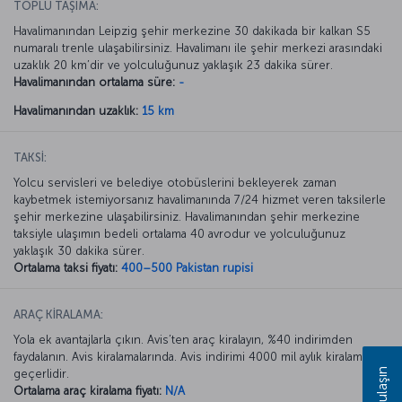
TOPLU TAŞIMA:
Havalimanından Leipzig şehir merkezine 30 dakikada bir kalkan S5
numaralı trenle ulaşabilirsiniz. Havalimanı ile şehir merkezi arasındaki
uzaklık 20 km’dir ve yolculuğunuz yaklaşık 23 dakika sürer.
Havalimanından ortalama süre:
-
Havalimanından uzaklık:
15 km
TAKSİ:
Yolcu servisleri ve belediye otobüslerini bekleyerek zaman
kaybetmek istemiyorsanız havalimanında 7/24 hizmet veren taksilerle
şehir merkezine ulaşabilirsiniz. Havalimanından şehir merkezine
taksiyle ulaşımın bedeli ortalama 40 avrodur ve yolculuğunuz
yaklaşık 30 dakika sürer.
Ortalama taksi fiyatı:
400–500 Pakistan rupisi
ARAÇ KİRALAMA:
Yola ek avantajlarla çıkın. Avis’ten araç kiralayın, %40 indirimden
faydalanın. Avis kiralamalarında. Avis indirimi 4000 mil aylık kiralamada
Bize ulaşın
geçerlidir.
Ortalama araç kiralama fiyatı:
N/A