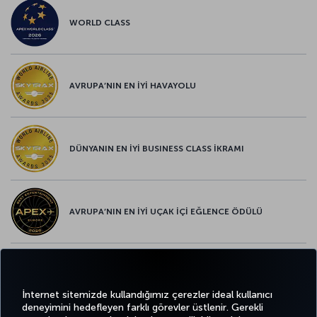
WORLD CLASS
AVRUPA’NIN EN İYİ HAVAYOLU
DÜNYANIN EN İYİ BUSINESS CLASS İKRAMI
AVRUPA’NIN EN İYİ UÇAK İÇİ EĞLENCE ÖDÜLÜ
AVRUPA’NIN EN İYİ YİYECEK ve İÇECEK ÖDÜLÜ
İnternet sitemizde kullandığımız çerezler ideal kullanıcı
deneyimini hedefleyen farklı görevler üstlenir. Gerekli