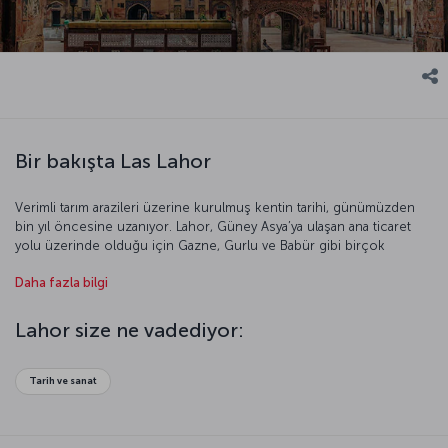
Bir bakışta Las Lahor
Verimli tarım arazileri üzerine kurulmuş kentin tarihi, günümüzden
bin yıl öncesine uzanıyor. Lahor, Güney Asya’ya ulaşan ana ticaret
yolu üzerinde olduğu için Gazne, Gurlu ve Babür gibi birçok
imparatorluğa ev sahipliği yapmış. Kent saraylar, anıtlar, camiler ve
Daha fazla bilgi
bahçelerle mimari açıdan özgün bir kimliğe sahip. İngiltere
egemenliği döneminde gotik ve Viktoryen tarzı mimari üslup da
etkisini göstermiş. Bu eşsiz kentin sunduğu büyüleyici güzellikleri
Lahor size ne vadediyor:
keşfetmek için geç kalmayın.
Tarih ve sanat