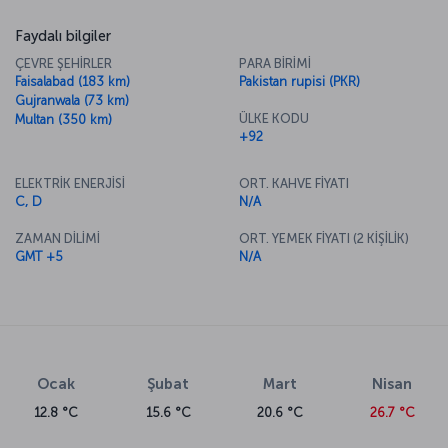
Faydalı bilgiler
ÇEVRE ŞEHİRLER
PARA BİRİMİ
Faisalabad (183 km)
Pakistan rupisi (PKR)
Gujranwala (73 km)
ÜLKE KODU
Multan (350 km)
+92
ELEKTRİK ENERJİSİ
ORT. KAHVE FİYATI
C, D
N/A
ZAMAN DİLİMİ
ORT. YEMEK FİYATI (2 KİŞİLİK)
GMT +5
N/A
Ocak
Şubat
Mart
Nisan
12.8 °C
15.6 °C
20.6 °C
26.7 °C