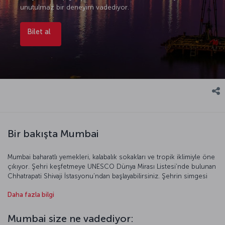
unutulmaz bir deneyim vadediyor.
Bilet al
Bir bakışta Mumbai
Mumbai baharatlı yemekleri, kalabalık sokakları ve tropik iklimiyle öne
çıkıyor. Şehri keşfetmeye UNESCO Dünya Mirası Listesi’nde bulunan
Chhatrapati Shivaji İstasyonu’ndan başlayabilirsiniz. Şehrin simgesi
olan Hindistan Geçidi ve Ulusal Modern Sanat Müzesi, Hindistan’ın
Daha fazla bilgi
kültürünü kavramanızı sağlayacak. Mumbai'nin rengârenk ve
eğlenceli görüntülerine Marine Drive’da tanık olabilir, birbirinden
baharatlı Hint yemekleriyle seyahatinize unutulmaz lezzet anıları
Mumbai size ne vadediyor:
katabilirsiniz. Mumbai'ye gelmişken 8 kilometre uzaklıktaki büyüleyici