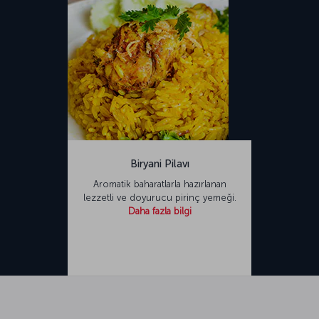
Biryani Pilavı
Aromatik baharatlarla hazırlanan
lezzetli ve doyurucu pirinç yemeği.
Daha fazla bilgi