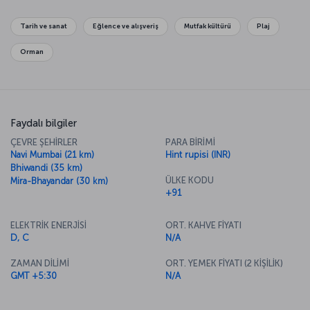
Elephanta Mağaraları’nı da mutlaka görmelisiniz.
Tarih ve sanat
Eğlence ve alışveriş
Mutfak kültürü
Plaj
Orman
Faydalı bilgiler
ÇEVRE ŞEHİRLER
PARA BİRİMİ
Navi Mumbai (21 km)
Hint rupisi (INR)
Bhiwandi (35 km)
ÜLKE KODU
Mira-Bhayandar (30 km)
+91
ELEKTRİK ENERJİSİ
ORT. KAHVE FİYATI
D, C
N/A
ZAMAN DİLİMİ
ORT. YEMEK FİYATI (2 KİŞİLİK)
GMT +5:30
N/A