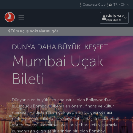
Skip to main content
Corporate Club
TR
-
CH
Toggle navigation
GİRİŞ YAP
veya üye ol
Tüm uçuş noktalarını gör
DÜNYA DAHA BÜYÜK. KEŞFET.
Mumbai Uçak
Bileti
Dünyanın en büyük film endüstrisi olan Bollywood’un
bulunduğu Bombay, ülkenin en önemli finans ve kültür
merkezi. Hindistan’ın en çok göç alan bölgesi olması
nedeniyle çok kültürlü bir yapıya sahip. Başka hiçbir yerde
göremeyeceğiniz mimari yapıları ve hareketli yaşamıyla
dünyanın en çılgın şehirlerinden biri olan Bombay,