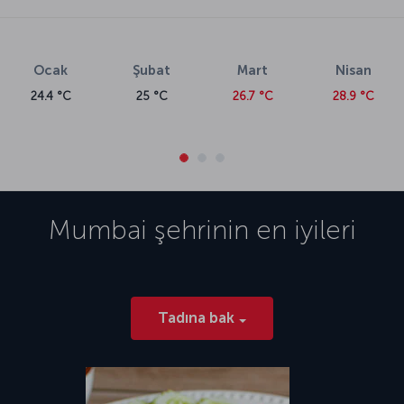
Ocak
Şubat
Mart
Nisan
24.4 °C
25 °C
26.7 °C
28.9 °C
Mumbai
şehrinin en iyileri
Tadına bak