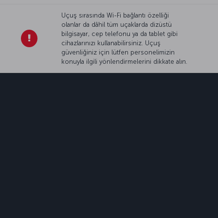
Uçuş sırasında Wi-Fi bağlantı özelliği
olanlar da dâhil tüm uçaklarda dizüstü
bilgisayar, cep telefonu ya da tablet gibi
cihazlarınızı kullanabilirsiniz. Uçuş
güvenliğiniz için lütfen personelimizin
konuyla ilgili yönlendirmelerini dikkate alın.